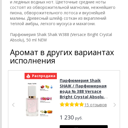
и ледяных водных нот. Цветочные средние ноты
состоят из обворожительной магнолии, нежнейшего
пиона, обворожительного лотоса и вкуснейшей
малины. Древесный шлейф соткан из вкраплений
теплой амбры, легкого мускуса и махагони.
Парфюмерия Shaik Shaik W388 (Versace Bright Crystal
Absolu), 50 ml NEW
Аромат в других вариантах
исполнения
Распродажа
Р
Парфюмерия Shaik
SHAIK / Парфюмерная
вода № 388 Versace
Bright Crystal Absolu,
50 мл
15 отзывов
1 230
руб.