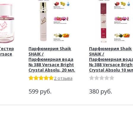
Тестер
Парфюмерия Shaik
Парфюмерия Shaik
ersace
SHAIK /
SHAIK /
Парфюмерная вода
Парфюмерная вод
№ 388 Versace Bright
№ 388 Versace Brigh
Crystal Absolu, 20 мл.
Crystal Absolu 10 м
2 отзыва
599
руб.
380
руб.