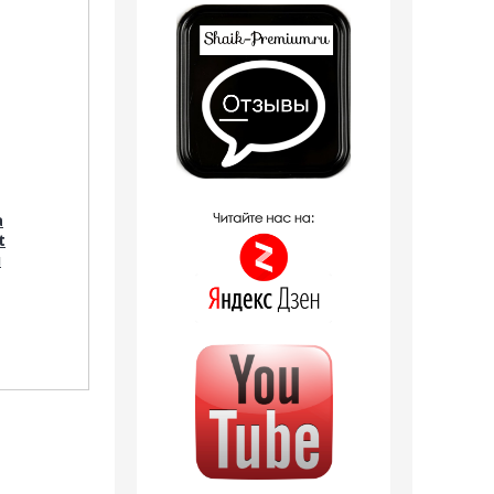
а
t
л