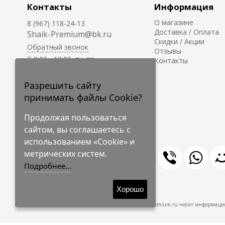
Контакты
Информация
О магазине
8 (967) 118-24-13
Доставка / Оплата
Shaik-Premium@bk.ru
Скидки / Акции
Обратный звонок
Отзывы
C 9:00 - 18:00, пн-пт
Контакты
С 10:00 - 17:00, сб-вс
Приём заказов на сайте -
Разрешить сайту
круглосуточно.
принимать файлы Cookie?
Продолжая пользоваться
сайтом, вы соглашаетесь с
использованием «Cookie» и
метрических систем.
Подробнее...
© 2009-2026 Shaik-Premium
Хорошо
Shaik-Premium.ru носит информацио