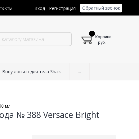
Обратный звонок
такты
Вход
Регистрация
Корзина
руб.
Body лосьон для тела Shaik
...
50 мл
да № 388 Versace Bright