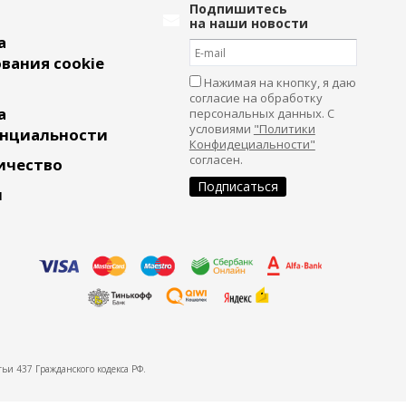
Подпишитесь
на наши новости
а
вания cookie
Нажимая на кнопку, я даю
согласие на обработку
а
персональных данных. С
условиями
"Политики
нциальности
Конфидециальности"
согласен.
ичество
и
ьи 437 Гражданского кодекса РФ.