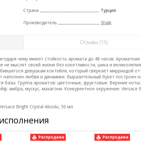
Страна
Турция
Производитель
Shaik
Отзывы (15)
годаря чему имеют стойкость аромата до 48 часов. Ароматная
ые не мыслят своей жизни без кокетливости, шика и великолепи
бившегося девушкам коктейля, который сверкает мирриадой от
т наполнен любви и динамики. Выразительный букет построен н
 базы. Группа ароматов: цветочные, фруктовые. Верхние ноты:
йф: амбра, мускус, махагони. Конкурентное окружение: Versace B
sace Bright Crystal Absolu, 50 мл
 исполнения
а
Распродажа
Распродажа