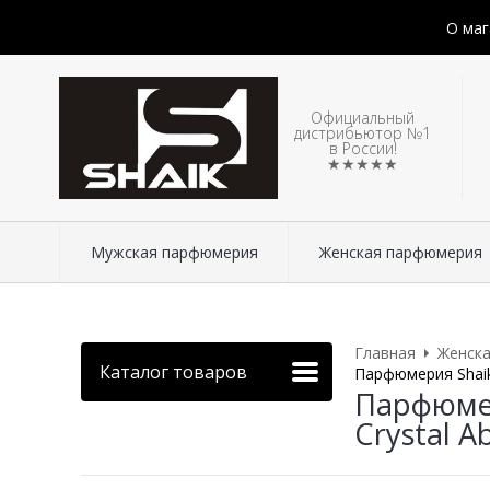
О маг
Официальный
дистрибьютор №1
в России!
★★★★★
Мужская парфюмерия
Женская парфюмерия
Главная
Женск
Каталог товаров
Парфюмерия Shaik 
Парфюмер
Crystal A