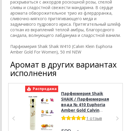
раскрываться с аккордов роскошной розы, спелой
сливы и сладостной свежести мандарина. В сердце
аромата обворожительное трио из флердоранжа,
сливочно-мягкого притягивающего меда и
задумчивого пудрового ириса. Притягательный шлейф
соткан из вкраплений теплой амбры, благородного
сандала, волнующего лабданума и сладостной ванили.
Парфюмерия Shaik Shaik W410 (Calvin Klein Euphoria
Amber Gold For Women), 50 ml NEW
Аромат в других вариантах
исполнения
Распродажа
Р
Парфюмерия Shaik
SHAIK / Парфюмерная
вода № 410 Euphoria
Amber Gold Calvin
Klein, 20 мл.
1 отзыв