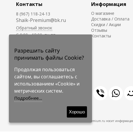
Контакты
Информация
О магазине
8 (967) 118-24-13
Доставка / Оплата
Shaik-Premium@bk.ru
Скидки / Акции
Обратный звонок
Отзывы
C 9:00 - 18:00, пн-пт
Контакты
С 10:00 - 17:00, сб-вс
Приём заказов на сайте -
Разрешить сайту
круглосуточно.
принимать файлы Cookie?
Продолжая пользоваться
сайтом, вы соглашаетесь с
использованием «Cookie» и
метрических систем.
Подробнее...
© 2009-2026 Shaik-Premium
Хорошо
Shaik-Premium.ru носит информацио