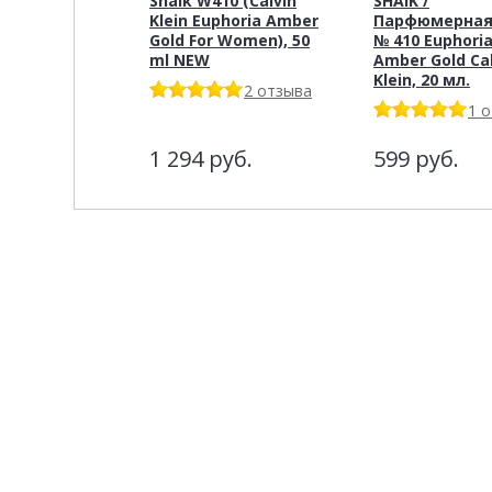
Shaik W410 (Calvin
SHAIK /
Klein Euphoria Amber
Парфюмерная
Gold For Women), 50
№ 410 Euphori
ml NEW
Amber Gold Cal
Klein, 20 мл.
2 отзыва
1 
1 294
руб.
599
руб.