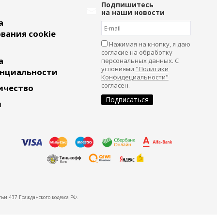
Подпишитесь
на наши новости
а
вания cookie
Нажимая на кнопку, я даю
согласие на обработку
а
персональных данных. С
условиями
"Политики
нциальности
Конфидециальности"
согласен.
ичество
и
ьи 437 Гражданского кодекса РФ.