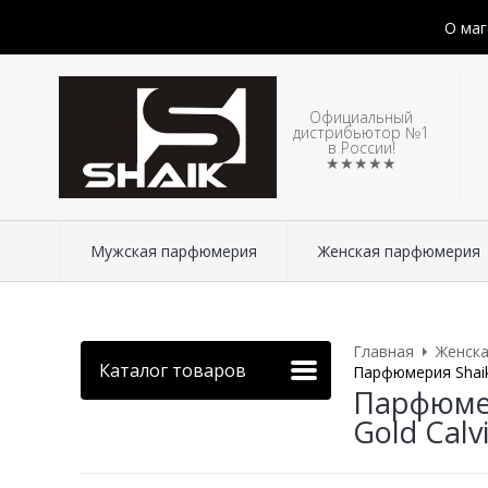
О маг
Официальный
дистрибьютор №1
в России!
★★★★★
Мужская парфюмерия
Женская парфюмерия
Главная
Женск
Каталог товаров
Парфюмерия Shaik 
Парфюмер
Gold Calv