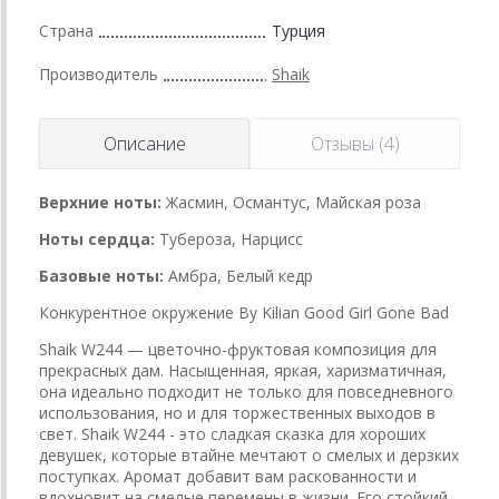
Страна
Турция
Производитель
Shaik
Описание
Отзывы (4)
Верхние ноты:
Жасмин, Османтус, Майская роза
Ноты сердца:
Тубероза, Нарцисс
Базовые ноты:
Амбра, Белый кедр
Конкурентное окружение By Kilian Good Girl Gone Bad
Shaik W244 — цветочно-фруктовая композиция для
прекрасных дам. Насыщенная, яркая, харизматичная,
она идеально подходит не только для повседневного
использования, но и для торжественных выходов в
свет. Shaik W244 - это сладкая сказка для хороших
девушек, которые втайне мечтают о смелых и дерзких
поступках. Аромат добавит вам раскованности и
вдохновит на смелые перемены в жизни. Его стойкий