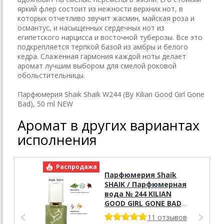
яркий флер состоит из нежности верхних нот, в
которых отчетливо звучит жасмин, майская роза и
османтус, и насыщенных сердечных нот из
египетского нарцисса и восточной туберозы. Все это
подкрепляется терпкой базой из амбры и белого
кедра. Слаженная гармония каждой ноты делает
аромат лучшим выбором для смелой роковой
обольстительницы.
Парфюмерия Shaik Shaik W244 (By Kilian Good Girl Gone
Bad), 50 ml NEW
Аромат в других вариантах
исполнения
Распродажа
Р
Парфюмерия Shaik
SHAIK / Парфюмерная
вода № 244 KILIAN
GOOD GIRL GONE BAD,
50 мл.
11 отзывов