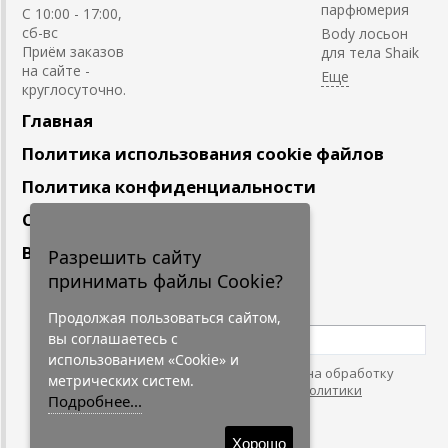
парфюмерия
С 10:00 - 17:00,
сб-вс
Body лосьон
Приём заказов
для тела Shaik
на сайте -
круглосуточно.
Главная
Политика использования cookie файлов
Политика конфиденциальности
Сотрудничество
Вакансии
Разрешить сайту
принимать файлы Cookie?
Подпишитесь
на наши новости
Продолжая пользоваться сайтом,
вы соглашаетесь с
использованием «Cookie» и
Нажимая на кнопку, я даю согласие на обработку
метрических систем.
персональных данных. С условиями
"Политики
Подробнее...
Конфидециальности"
согласен.
Хорошо