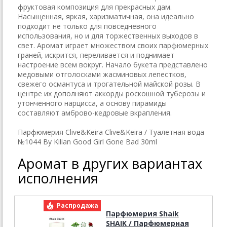
фруктовая композиция для прекрасных дам.
Насыщенная, яркая, харизматичная, она идеально
подходит не только для повседневного
использования, но и для торжественных выходов в
свет. Аромат играет множеством своих парфюмерных
граней, искрится, переливается и поднимает
настроение всем вокруг. Начало букета представлено
медовыми отголосками жасминовых лепестков,
свежего османтуса и трогательной майской розы. В
центре их дополняют аккорды роскошной туберозы и
утонченного нарцисса, а основу пирамиды
составляют амброво-кедровые вкрапления.
Парфюмерия Clive&Keira Clive&Keira / Туалетная вода
№1044 By Kilian Good Girl Gone Bad 30ml
Аромат в других вариантах
исполнения
Распродажа
Р
Парфюмерия Shaik
SHAIK / Парфюмерная