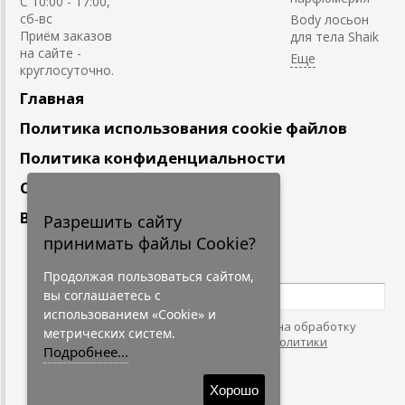
С 10:00 - 17:00,
сб-вс
Body лосьон
Приём заказов
для тела Shaik
на сайте -
круглосуточно.
Главная
Политика использования cookie файлов
Политика конфиденциальности
Сотрудничество
Вакансии
Разрешить сайту
принимать файлы Cookie?
Подпишитесь
на наши новости
Продолжая пользоваться сайтом,
вы соглашаетесь с
использованием «Cookie» и
Нажимая на кнопку, я даю согласие на обработку
метрических систем.
персональных данных. С условиями
"Политики
Подробнее...
Конфидециальности"
согласен.
Хорошо