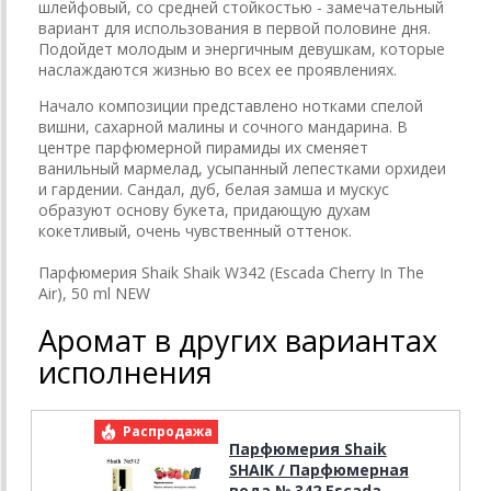
шлейфовый, со средней стойкостью - замечательный
вариант для использования в первой половине дня.
Подойдет молодым и энергичным девушкам, которые
наслаждаются жизнью во всех ее проявлениях.
Начало композиции представлено нотками спелой
вишни, сахарной малины и сочного мандарина. В
центре парфюмерной пирамиды их сменяет
ванильный мармелад, усыпанный лепестками орхидеи
и гардении. Сандал, дуб, белая замша и мускус
образуют основу букета, придающую духам
кокетливый, очень чувственный оттенок.
Парфюмерия Shaik Shaik W342 (Escada Cherry In The
Air), 50 ml NEW
Аромат в других вариантах
исполнения
Распродажа
Р
Парфюмерия Shaik
SHAIK / Парфюмерная
вода № 342 Escada