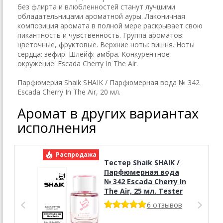
без флирта и влюбленностей станут лучшими
обладательницами ароматной ауры. Лаконичная
композиция аромата в полной мере раскрывает свою
пикантность и чувственность. Группа ароматов:
цветочные, фруктовые. Верхние ноты: вишня. Ноты
сердца: зефир. Шлейф: амбра. Конкурентное
окружение: Escada Cherry In The Air.
Парфюмерия Shaik SHAIK / Парфюмерная вода № 342
Escada Cherry In The Air, 20 мл.
Аромат в других вариантах
исполнения
Распродажа
Р
Тестер Shaik SHAIK /
Парфюмерная вода
№ 342 Escada Cherry In
The Air, 25 мл. Tester
6 отзывов