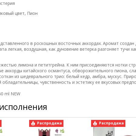
истерия
иковый цвет, Пион
дставленного в роскошных восточных аккордах. Аромат создан 
а легкая, воздушная, как дуновение ветерка разгоняет тучи ха
жестью лимона и петитгрейна. К ним присоединяются нотки ст
ные аккорды китайского османтуса, обворожительного пиона, сл
откан из шедеврального трио: белый кедр, амбра, мускус. Прир
 обладательницы, чувственность и эстетику ее вкусовых предп
 50 ml NEW
 исполнения
а
Распродажа
Распродажа