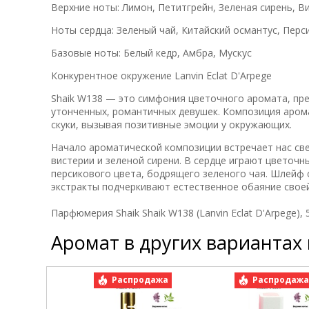
Верхние ноты: Лимон, Петитгрейн, Зеленая сирень, В
Ноты сердца: Зеленый чай, Китайский османтус, Перс
Базовые ноты: Белый кедр, Амбра, Мускус
Конкурентное окружение Lanvin Eclat D'Arpege
Shaik W138 — это симфония цветочного аромата, пре
утонченных, романтичных девушек. Композиция аромат
скуки, вызывая позитивные эмоции у окружающих.
Начало ароматической композиции встречает нас све
вистерии и зеленой сирени. В сердце играют цветоч
персикового цвета, бодрящего зеленого чая. Шлейф с
экстракты подчеркивают естественное обаяние своей
Парфюмерия Shaik Shaik W138 (Lanvin Eclat D'Arpege),
Аромат в других вариантах
Распродажа
Распродаж