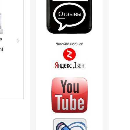
р
Парфюмерия Shaik
Аромадиффузор
SHAIK /
Shaik
ml
Парфюмерная вода
Аромадиффузор с
№138 LANVIN ECLAT
палочками Shaik 138
D'ARPEGE FOR
(Lanvin Eclat
WOMEN, 50 мл.
D'Arpege) 100 ml
7 отзывов
1 250
руб.
1 190
руб.