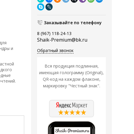
Заказывайте по телефону
8 (967) 118-24-13
Shaik-Premium@bk.ru
для
ндры и
Обратный звонок
растной
Вся продукция подлинная,
адкого
имеющая голограмму (Original),
одные
QR-код на каждом флаконе,
очтений.
маркировку "Честный знак".
Распродажа
Распродажа