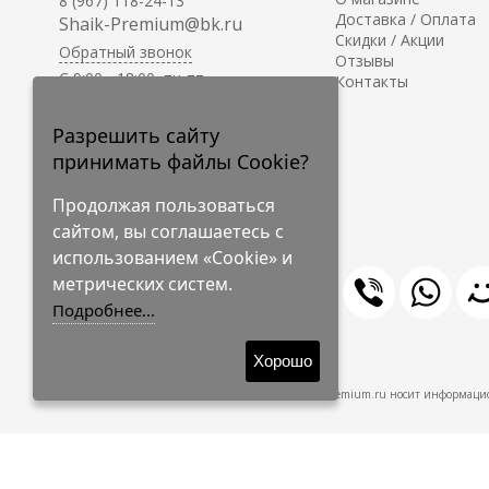
8 (967) 118-24-13
Доставка / Оплата
Shaik-Premium@bk.ru
Скидки / Акции
Обратный звонок
Отзывы
C 9:00 - 18:00, пн-пт
Контакты
С 10:00 - 17:00, сб-вс
Приём заказов на сайте -
Разрешить сайту
круглосуточно.
принимать файлы Cookie?
Продолжая пользоваться
сайтом, вы соглашаетесь с
использованием «Cookie» и
метрических систем.
Подробнее...
© 2009-2026 Shaik-Premium
Хорошо
Shaik-Premium.ru носит информацио
Создано
на платформе