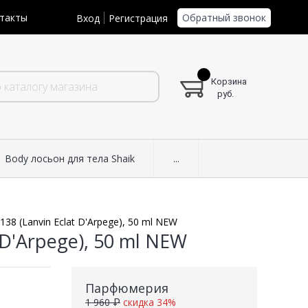
Обратный звонок
такты
Вход
Регистрация
Корзина
руб.
Body лосьон для тела Shaik
...
38 (Lanvin Eclat D'Arpege), 50 ml NEW
D'Arpege), 50 ml NEW
Парфюмерия
1 960 ₽
скидка 34%