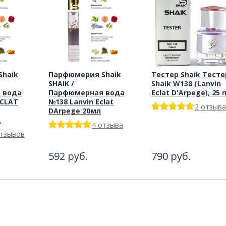
haik
Парфюмерия Shaik
Тестер Shaik Тесте
SHAIK /
Shaik W138 (Lanvin
 вода
Парфюмерная вода
Eclat D'Arpege), 25 
ECLAT
№138 Lanvin Eclat
2 отзыва
DArpege 20мл
.
4 отзыва
отзывов
592
руб.
790
руб.