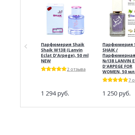
Парфюмерия Shaik
Парфюмерия S
Shaik W138 (Lanvin
SHAIK /
Eclat D'Arpege), 50 ml
Парфюмерная
NEW
№138 LANVIN 
D'ARPEGE FOR
2 отзыва
WOMEN, 50 мл
7 
1 294
руб.
1 250
руб.