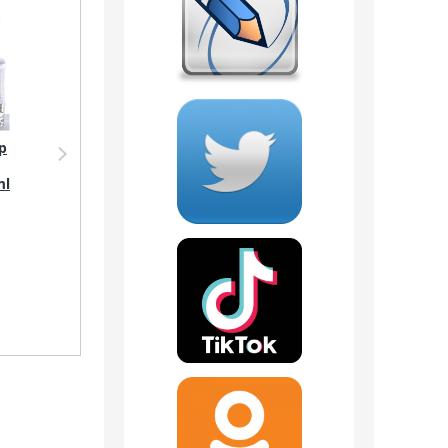
р
Парфюмерия Shaik
Дезодорант Shaik
SHAIK /
SHAIK /
ml
Парфюмерная вода
Парфюмированный
№138 Lanvin Eclat
дезодорант № 138
D'Arpege, 100 мл.
Lanvin Eclat
D'Arpege, 200 мл.
4 отзыва
1 789
руб.
552
руб.