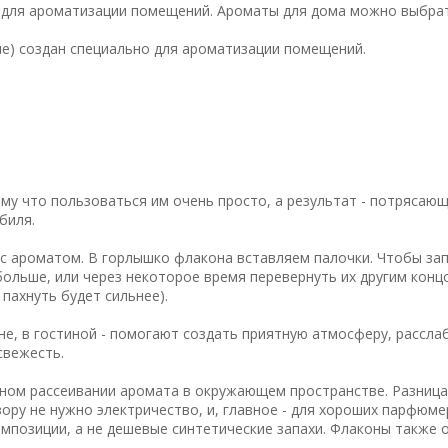
о для ароматизации помещений. Ароматы для дома можно выбрат
ние) создан специально для ароматизации помещений.
у что пользоваться им очень просто, а результат - потрясающ
биля.
с ароматом. В горлышко флакона вставляем палочки. Чтобы за
ольше, или через некоторое время перевернуть их другим конц
 пахнуть будет сильнее).
не, в гостиной - помогают создать приятную атмосферу, рассла
свежесть.
ном рассеивании аромата в окружающем пространстве. Разница
ору не нужно электричество, и, главное - для хороших парфюм
мпозиции, а не дешевые синтетические запахи. Флаконы также 
.