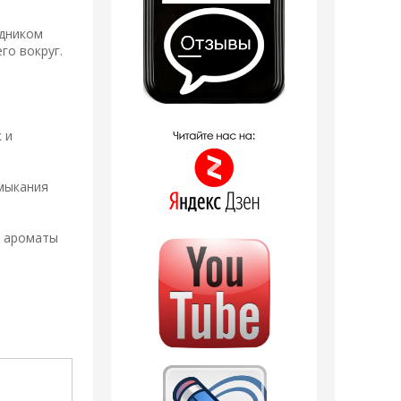
одником
го вокруг.
 и
имыкания
а ароматы
Распродажа
Распродажа