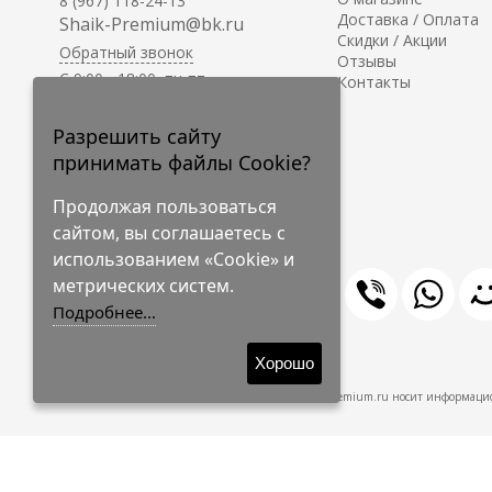
8 (967) 118-24-13
Доставка / Оплата
Shaik-Premium@bk.ru
Скидки / Акции
Обратный звонок
Отзывы
C 9:00 - 18:00, пн-пт
Контакты
С 10:00 - 17:00, сб-вс
Приём заказов на сайте -
Разрешить сайту
круглосуточно.
принимать файлы Cookie?
Продолжая пользоваться
сайтом, вы соглашаетесь с
использованием «Cookie» и
метрических систем.
Подробнее...
© 2009-2026 Shaik-Premium
Хорошо
Shaik-Premium.ru носит информацио
Создано
на платформе