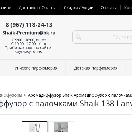
азине
Доставка / Оплата
Скидки / Акции
Отзывы
Кон
8 (967) 118-24-13
Shaik-Premium@bk.ru
C 9:00 - 18:00, пн-пт
С 10:00 - 17:00, сб-вс
Приём заказов на сайте -
круглосуточно.
Унисекс парфюмерия
Детская парфюмерия
диффузоры
Аромадиффузор Shaik Аромадиффузор с палочками Sh
фузор с палочками Shaik 138 Lanvi