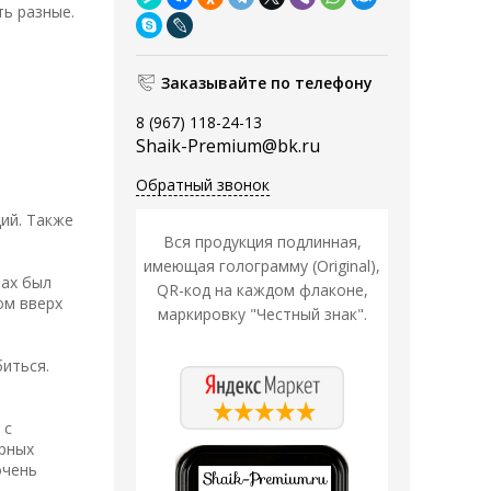
ь разные.
Заказывайте по телефону
8 (967) 118-24-13
Shaik-Premium@bk.ru
Обратный звонок
ий. Также
Вся продукция подлинная,
имеющая голограмму (Original),
пах был
QR-код на каждом флаконе,
ом вверх
маркировку "Честный знак".
биться.
 с
ерных
очень