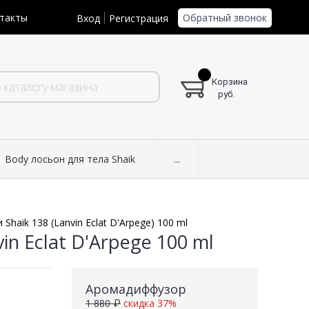
Обратный звонок
такты
Вход
Регистрация
Корзина
руб.
Body лосьон для тела Shaik
...
aik 138 (Lanvin Eclat D'Arpege) 100 ml
n Eclat D'Arpege 100 ml
Аромадиффузор
1 880 ₽
скидка 37%