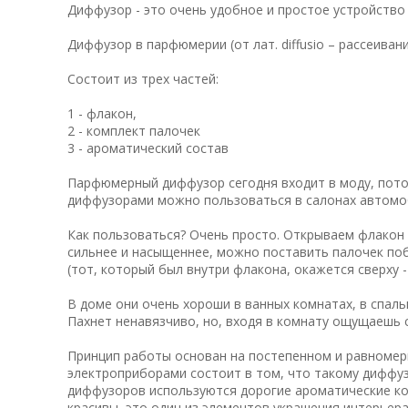
Диффузор - это очень удобное и простое устройств
Диффузор в парфюмерии (от лат. diffusio – рассеива
Состоит из трех частей:
1 - флакон,
2 - комплект палочек
3 - ароматический состав
Парфюмерный диффузор сегодня входит в моду, потом
диффузорами можно пользоваться в салонах автомо
Как пользоваться? Очень просто. Открываем флакон 
сильнее и насыщеннее, можно поставить палочек поб
(тот, который был внутри флакона, окажется сверху -
В доме они очень хороши в ванных комнатах, в спаль
Пахнет ненавязчиво, но, входя в комнату ощущаешь 
Принцип работы основан на постепенном и равномер
электроприборами состоит в том, что такому диффуз
диффузоров используются дорогие ароматические ко
красивы, это один из элементов украшения интерьера