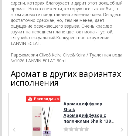
сирени, которая благоухает и дарит этот волшебный
аромат. Нотка свежести, которую все так любят, в
этом аромате представлена зеленым чаем. Он здесь
достаточно сдержан, но, тем не менее, дает
ощущение освежающего взрыва. Очень красиво
звучит на переднем плане цветок пиона - густой,
тягучий, сексуальный.Конкурентное окружение
LANVIN ECLAT.
Парфюмерия Clive&Keira Clive&Keira / Туалетная вода
№1026 LANVIN ECLAT 30ml
Аромат в других вариантах
исполнения
Распродажа
Р
Аромадиффузор
Shaik
Аромадиффузор с
палочками Shaik 138
(Lanvin Eclat
D'Arpege) 100 ml