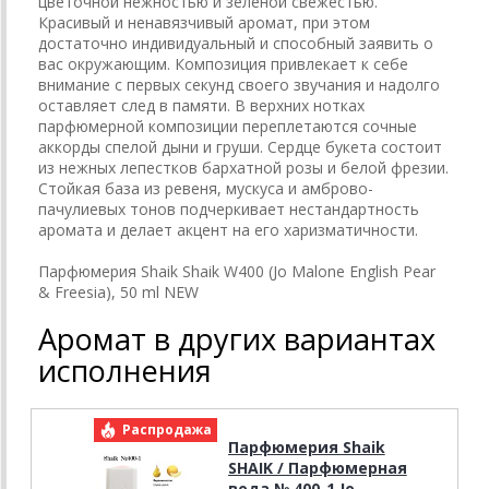
цветочной нежностью и зеленой свежестью.
Красивый и ненавязчивый аромат, при этом
достаточно индивидуальный и способный заявить о
вас окружающим. Композиция привлекает к себе
внимание с первых секунд своего звучания и надолго
оставляет след в памяти. В верхних нотках
парфюмерной композиции переплетаются сочные
аккорды спелой дыни и груши. Сердце букета состоит
из нежных лепестков бархатной розы и белой фрезии.
Стойкая база из ревеня, мускуса и амброво-
пачулиевых тонов подчеркивает нестандартность
аромата и делает акцент на его харизматичности.
Парфюмерия Shaik Shaik W400 (Jo Malone English Pear
& Freesia), 50 ml NEW
Аромат в других вариантах
исполнения
Распродажа
Р
Парфюмерия Shaik
SHAIK / Парфюмерная
вода № 400-1 Jo