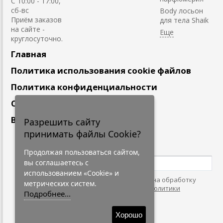
С 10:00 - 17:00,
сб-вс
Body лосьон
Приём заказов
для тела Shaik
на сайте -
круглосуточно.
Главная
Политика использования cookie файлов
Политика конфиденциальности
Сотрудничество
Вакансии
Разрешить сайту
принимать файлы Cookie?
Подпишитесь
на наши новости
Продолжая пользоваться сайтом,
вы соглашаетесь с
использованием «Cookie» и
Нажимая на кнопку, я даю согласие на обработку
метрических систем.
персональных данных. С условиями
"Политики
Подробнее...
Конфидециальности"
согласен.
Хорошо