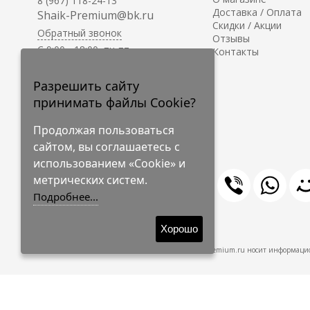
8 (967) 118-24-13
Доставка / Оплата
Shaik-Premium@bk.ru
Скидки / Акции
Обратный звонок
Отзывы
C 9:00 - 18:00, пн-пт
Контакты
С 10:00 - 17:00, сб-вс
Приём заказов на сайте -
Разрешить сайту
круглосуточно.
принимать файлы Cookie?
Продолжая пользоваться
сайтом, вы соглашаетесь с
использованием «Cookie» и
метрических систем.
Подробнее...
© 2009-2026 Shaik-Premium
Хорошо
Shaik-Premium.ru носит информацио
Создано
на платформе