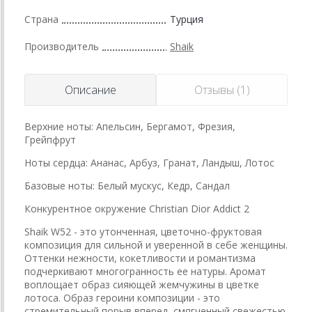
Страна
Турция
Производитель
Shaik
Описание
Отзывы (1)
Верхние ноты: Апельсин, Бергамот, Фрезия,
Грейпфрут
Ноты сердца: Ананас, Арбуз, Гранат, Ландыш, Лотос
Базовые ноты: Белый мускус, Кедр, Сандал
Конкурентное окружение Christian Dior Addict 2
Shaik W52 - это утонченная, цветочно-фруктовая
композиция для сильной и уверенной в себе женщины.
Оттенки нежности, кокетливости и романтизма
подчеркивают многогранность ее натуры. Аромат
воплощает образ сияющей жемчужины в цветке
лотоса. Образ героини композиции - это
стремительный порыв вперед, смягченный свежестью