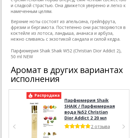
и сладкой страстью. Она движется уверенно и легко к
намеченным целям.
Верхние ноты состоят из апельсина, грейпфрута,
фрезии и бергамота. Постепенно они растворяются в
коктейле из лотоса, ландыша, ананаса и арбуза,
нежно сливаясь с экзотикой сандала и силой кедра.
Парфюмерия Shaik Shaik W52 (Christian Dior Addict 2),
50 ml NEW
Аромат в других вариантах
исполнения
Распродажа
Р
Парфюмерия Shaik
SHAIK / Парфюмерная
вода №52 Christian
Dior Addict 2 20 мл
2 отзыва