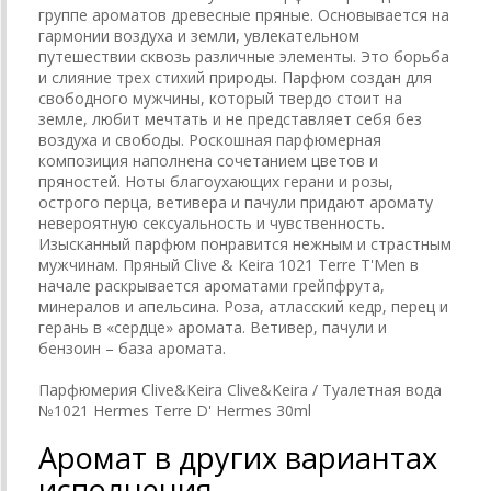
группе ароматов древесные пряные. Основывается на
гармонии воздуха и земли, увлекательном
путешествии сквозь различные элементы. Это борьба
и слияние трех стихий природы. Парфюм создан для
свободного мужчины, который твердо стоит на
земле, любит мечтать и не представляет себя без
воздуха и свободы. Роскошная парфюмерная
композиция наполнена сочетанием цветов и
пряностей. Ноты благоухающих герани и розы,
острого перца, ветивера и пачули придают аромату
невероятную сексуальность и чувственность.
Изысканный парфюм понравится нежным и страстным
мужчинам. Пряный Clive & Keira 1021 Terre T'Men в
начале раскрывается ароматами грейпфрута,
минералов и апельсина. Роза, атласский кедр, перец и
герань в «сердце» аромата. Ветивер, пачули и
бензоин – база аромата.
Парфюмерия Clive&Keira Clive&Keira / Туалетная вода
№1021 Hermes Terre D' Hermes 30ml
Аромат в других вариантах
исполнения