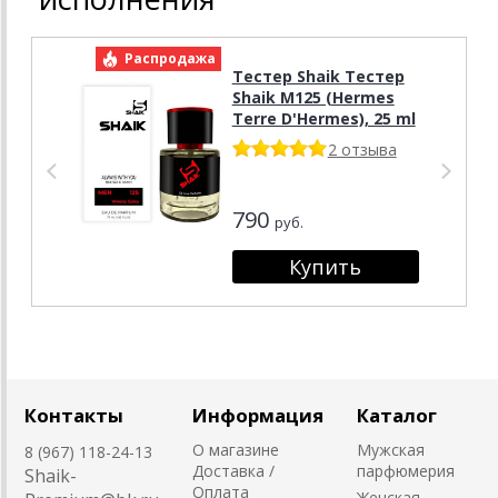
Распродажа
Р
Тестер Shaik Тестер
Shaik M125 (Hermes
Terre D'Hermes), 25 ml
2 отзыва
790
руб.
Контакты
Информация
Каталог
О магазине
Мужская
8 (967) 118-24-13
Доставка /
парфюмерия
Shaik-
Оплата
Женская