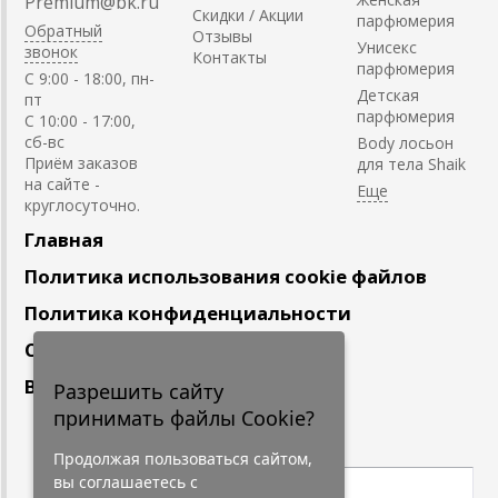
Premium@bk.ru
Скидки / Акции
парфюмерия
Обратный
Отзывы
Унисекс
звонок
Контакты
парфюмерия
C 9:00 - 18:00, пн-
Детская
пт
парфюмерия
С 10:00 - 17:00,
сб-вс
Body лосьон
Приём заказов
для тела Shaik
на сайте -
круглосуточно.
Главная
Политика использования cookie файлов
Политика конфиденциальности
Сотрудничество
Вакансии
Разрешить сайту
принимать файлы Cookie?
Подпишитесь
на наши новости
Продолжая пользоваться сайтом,
вы соглашаетесь с