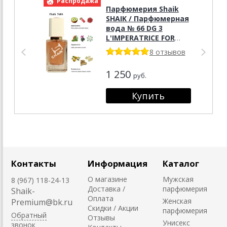
Распродажа
Р
Парфюмерия Shaik
SHAIK / Парфюмерная
вода № 66 DG 3
L'IMPERATRICE FOR
WOMEN , 50 мл.
8 отзывов
1 250
руб.
Контакты
Информация
Каталог
О магазине
Мужская
8 (967) 118-24-13
Доставка /
парфюмерия
Shaik-
Оплата
Женская
Premium@bk.ru
Скидки / Акции
парфюмерия
Обратный
Отзывы
Унисекс
звонок