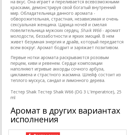
на вкус. Она играет и переливается всевозможными
красками, демонстрируя свой богатый внутренний
мир. Обладательница данного аромата -
обворожительная, страстная, независимая и очень
сексуальная женщина. Царица ночей и смелая
повелительница мужских сердец.
Shaik W66
- аромат
молодости, беззаботности и ярких эмоций. В нем
живет безумная энергия и драйв, который передается
всем вокруг. Аромат бодрит и заряжает позитивом.
Первые нотки аромата раскрываются розовым
перцем, киви и ревенем. Сердце композиции
наполняют игривые аккорды сочного арбуза,
цикламена и страстного жасмина. Шлейф состоит из
теплого мускуса, сандал и лимонного дерева.
Тестер Shaik Тестер Shaik W66 (DG 3 L'Imperatrice), 25
ml
Аромат в других вариантах
исполнения