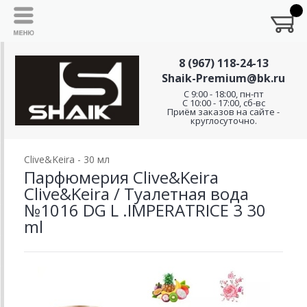
8 (967) 118-24-13
Shaik-Premium@bk.ru
C 9:00 - 18:00, пн-пт
С 10:00 - 17:00, сб-вс
Приём заказов на сайте -
круглосуточно.
Clive&Keira - 30 мл
Парфюмерия Clive&Keira
Clive&Keira / Туалетная вода
№1016 DG L .IMPERATRICE 3 30
ml