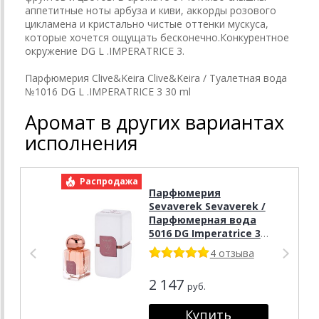
аппетитные ноты арбуза и киви, аккорды розового
цикламена и кристально чистые оттенки мускуса,
которые хочется ощущать бесконечно.Конкурентное
окружение DG L .IMPERATRICE 3.
Парфюмерия Clive&Keira Clive&Keira / Туалетная вода
№1016 DG L .IMPERATRICE 3 30 ml
Аромат в других вариантах
исполнения
Распродажа
Р
Парфюмерия
Sevaverek Sevaverek /
Парфюмерная вода
5016 DG Imperatrice 3
50 мл
4 отзыва
2 147
руб.