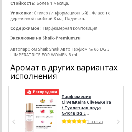
Стойкость:
Более 1 месяца.
Упаковка:
Стикер (Информационный) , Флакон с
деревянной пробкой 8 мл, Подвеска.
Содержимое:
Парфюмерная композиция
Эксклюзив на Shaik-Premium.ru
Автопарфюм Shaik Shaik АвтоПарфюм № 66 DG 3
L'IMPERATRICE FOR WOMEN 8 ml
Аромат в других вариантах
исполнения
Распродажа
Р
Парфюмерия
Clive&Keira Clive&Keira
/ Туалетная вода
№1016 DG L
.IMPERATRICE 3 30 ml
1 отзыв