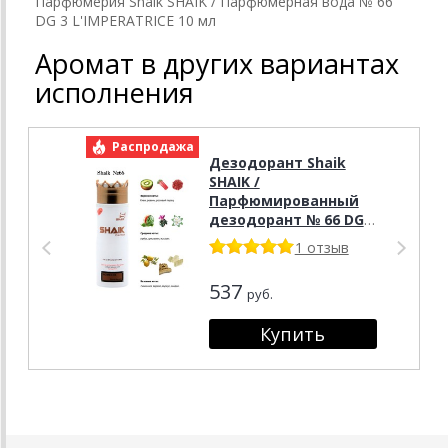
Парфюмерия Shaik SHAIK / Парфюмерная вода № 66
DG 3 L'IMPERATRICE 10 мл
Аромат в других вариантах
исполнения
Распродажа
Р
Дезодорант Shaik
SHAIK /
Парфюмированный
дезодорант № 66 DG 3
L lmperatrice, 200 мл.
1 отзыв
537
руб.