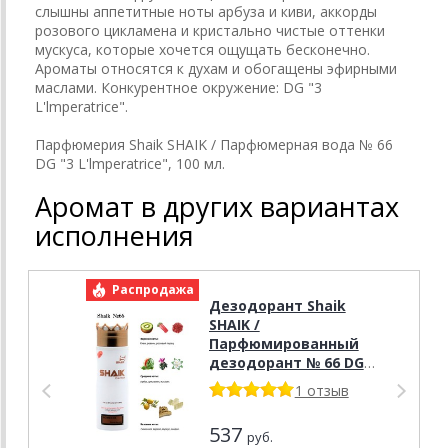
слышны аппетитные ноты арбуза и киви, аккорды
розового цикламена и кристально чистые оттенки
мускуса, которые хочется ощущать бесконечно.
Ароматы относятся к духам и обогащены эфирными
маслами. Конкурентное окружение: DG "3
L'lmperatrice".
Парфюмерия Shaik SHAIK / Парфюмерная вода № 66
DG "3 L'lmperatrice", 100 мл.
Аромат в других вариантах
исполнения
Распродажа
Р
Дезодорант Shaik
SHAIK /
Парфюмированный
дезодорант № 66 DG 3
L lmperatrice, 200 мл.
1 отзыв
537
руб.