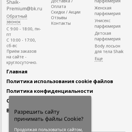
Доставка /
парфюмерия
Shaik-
Оплата
Женская
Premium@bk.ru
Скидки / Акции
парфюмерия
Обратный
Отзывы
Унисекс
звонок
Контакты
парфюмерия
C 9:00 - 18:00, пн-
Детская
пт
парфюмерия
С 10:00 - 17:00,
сб-вс
Body лосьон
Приём заказов
для тела Shaik
на сайте -
круглосуточно.
Главная
Политика использования cookie файлов
Политика конфиденциальности
Сотрудничество
Вакансии
Разрешить сайту
принимать файлы Cookie?
Подпишитесь
на наши новости
Продолжая пользоваться сайтом,