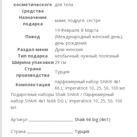
косметического
для тела
средства
Назначение
маме; подруге; сестре
подарка
14 Февраля; 8 Марта
Повод
(Международный женский день);
день рождения
Раздел меню
Духи женские
Тип подарка
необычный; нужный; полезный
Ширина упаковки
29 см
Страна
Турция
производства
парфюмерный набор SHAIK 4в1
Комплектация
66 L' imperatrice 10, 25, 50, 100 мл
Подарочные наборы Shaik SHAIK / Парфюмерный
набор SHAIK 4в1 №66 DG L' imperatrice 10, 25, 50, 100
мл
Артикул
Shaik 66 big (4in1)
Страна
Турция