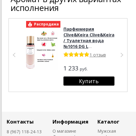
исполнения
Распродажа
Р
Парфюмерия
Clive&Keira Clive&Keira
/ Туалетная вода
№1016 DG L
.IMPERATRICE 3 30 ml
1 отзыв
1 233
руб.
Контакты
Информация
Каталог
О магазине
Мужская
8 (967) 118-24-13