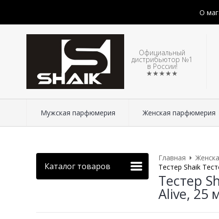
О маг
Официальный
дистрибьютор №1
в России!
★★★★★
Мужская парфюмерия
Женская парфюмерия
Главная
Женск
Каталог товаров
Тестер Shaik Тест
Тестер S
Alive, 25 