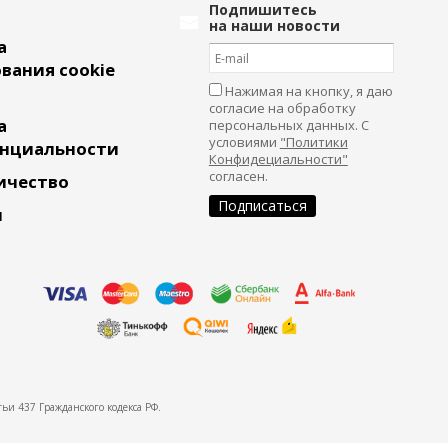
Подпишитесь
на наши новости
а
вания cookie
Нажимая на кнопку, я даю
согласие на обработку
а
персональных данных. С
условиями
"Политики
нциальности
Конфидециальности"
согласен.
ичество
и
ьи 437 Гражданского кодекса РФ.