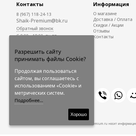
Контакты
Информация
О магазине
8 (967) 118-24-13
Доставка / Оплата
Shaik-Premium@bk.ru
Скидки / Акции
Обратный звонок
Отзывы
C 9:00 - 18:00, пн-пт
Контакты
С 10:00 - 17:00, сб-вс
Приём заказов на сайте -
Разрешить сайту
круглосуточно.
принимать файлы Cookie?
Продолжая пользоваться
сайтом, вы соглашаетесь с
использованием «Cookie» и
метрических систем.
Подробнее...
© 2009-2026 Shaik-Premium
Хорошо
Shaik-Premium.ru носит информацио