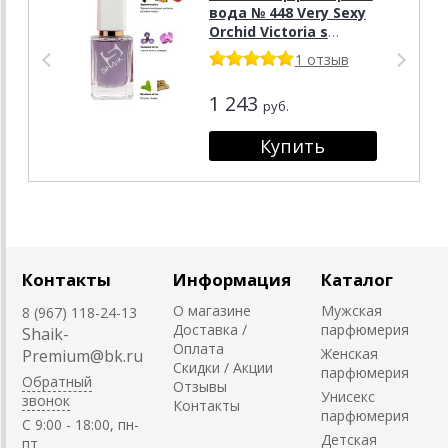
вода № 448 Very Sexy
Orchid Victoria s
Secret, 50 ml.
1 отзыв
1 243
руб.
Контакты
Информация
Каталог
О магазине
Мужская
8 (967) 118-24-13
Доставка /
парфюмерия
Shaik-
Оплата
Женская
Premium@bk.ru
Скидки / Акции
парфюмерия
Обратный
Отзывы
Унисекс
звонок
Контакты
парфюмерия
C 9:00 - 18:00, пн-
Детская
пт