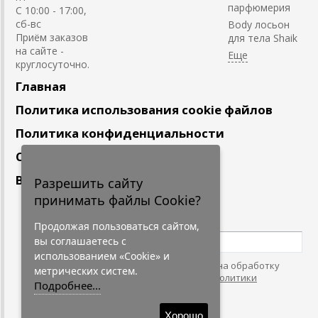
парфюмерия
С 10:00 - 17:00,
сб-вс
Body лосьон
Приём заказов
для тела Shaik
на сайте -
круглосуточно.
Главная
Политика использования cookie файлов
Политика конфиденциальности
Сотрудничество
Вакансии
Разрешить сайту
принимать файлы Cookie?
Подпишитесь
на наши новости
Продолжая пользоваться сайтом,
вы соглашаетесь с
использованием «Cookie» и
Нажимая на кнопку, я даю согласие на обработку
метрических систем.
персональных данных. С условиями
"Политики
Подробнее...
Конфидециальности"
согласен.
Хорошо