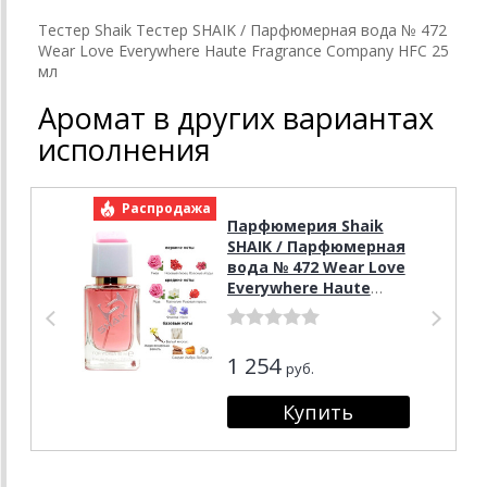
Тестер Shaik Тестер SHAIK / Парфюмерная вода № 472
Wear Love Everywhere Haute Fragrance Company HFC 25
мл
Аромат в других вариантах
исполнения
Распродажа
Р
Парфюмерия Shaik
SHAIK / Парфюмерная
вода № 472 Wear Love
Everywhere Haute
Fragrance Company
HFC 50 мл
1 254
руб.