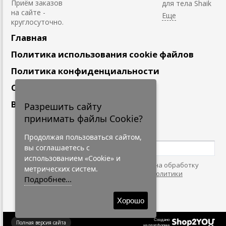
Приём заказов
для тела Shaik
на сайте -
круглосуточно.
Главная
Политика использования cookie файлов
Политика конфиденциальности
Сотрудничество
Вакансии
Разрешить сайту
принимать файлы Cookie?
Подпишитесь
на наши новости
Продолжая пользоваться сайтом,
вы соглашаетесь с
использованием «Cookie» и
Нажимая на кнопку, я даю согласие на обработку
метрических систем.
персональных данных. С условиями
"Политики
Подробнее...
Конфидециальности"
согласен.
Хорошо
Создано
Полная версия сайта
на платформе