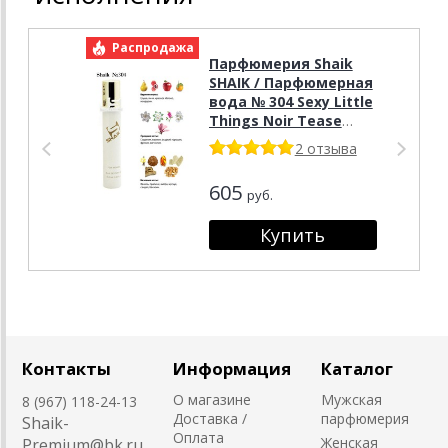
Распродажа
Р
Парфюмерия Shaik
SHAIK / Парфюмерная
вода № 304 Sexy Little
Things Noir Tease
Victoria's Secret, 20
2 отзыва
мл.
605
руб.
Контакты
Информация
Каталог
О магазине
Мужская
8 (967) 118-24-13
Доставка /
парфюмерия
Shaik-
Оплата
Женская
Premium@bk.ru