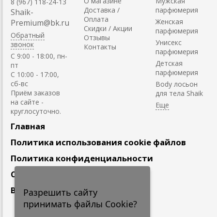
О магазине
Мужская
8 (967) 118-24-13
Доставка /
парфюмерия
Shaik-
Оплата
Женская
Premium@bk.ru
Скидки / Акции
парфюмерия
Обратный
Отзывы
Унисекс
звонок
Контакты
парфюмерия
C 9:00 - 18:00, пн-
Детская
пт
парфюмерия
С 10:00 - 17:00,
сб-вс
Body лосьон
Приём заказов
для тела Shaik
на сайте -
круглосуточно.
Главная
Политика использования cookie файлов
Политика конфиденциальности
Сотрудничество
Вакансии
Разрешить сайту
принимать файлы Cookie?
Подпишитесь
на наши новости