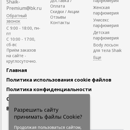
Доставка /
парфюмерия
Shaik-
Оплата
Женская
Premium@bk.ru
Скидки / Акции
парфюмерия
Обратный
Отзывы
Унисекс
звонок
Контакты
парфюмерия
C 9:00 - 18:00, пн-
Детская
пт
парфюмерия
С 10:00 - 17:00,
сб-вс
Body лосьон
Приём заказов
для тела Shaik
на сайте -
круглосуточно.
Главная
Политика использования cookie файлов
Политика конфиденциальности
Сотрудничество
Вакансии
Разрешить сайту
принимать файлы Cookie?
Подпишитесь
на наши новости
Продолжая пользоваться сайтом,