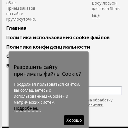
сб-вс
Body лосьон
Приём заказов
для тела Shaik
на сайте -
круглосуточно.
Главная
Политика использования cookie файлов
Политика конфиденциальности
Сотрудничество
Вакансии
Разрешить сайту
принимать файлы Cookie?
Подпишитесь
на наши новости
Продолжая пользоваться сайтом,
вы соглашаетесь с
использованием «Cookie» и
Нажимая на кнопку, я даю согласие на обработку
метрических систем.
персональных данных. С условиями
"Политики
Подробнее...
Конфидециальности"
согласен.
Хорошо