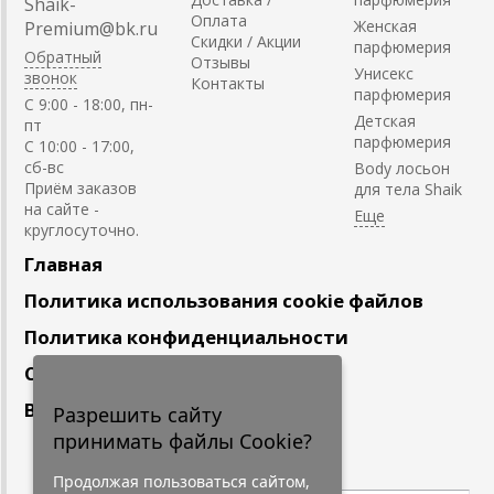
Shaik-
Оплата
Женская
Premium@bk.ru
Скидки / Акции
парфюмерия
Обратный
Отзывы
Унисекс
звонок
Контакты
парфюмерия
C 9:00 - 18:00, пн-
Детская
пт
парфюмерия
С 10:00 - 17:00,
сб-вс
Body лосьон
Приём заказов
для тела Shaik
на сайте -
круглосуточно.
Главная
Политика использования cookie файлов
Политика конфиденциальности
Сотрудничество
Вакансии
Разрешить сайту
принимать файлы Cookie?
Подпишитесь
на наши новости
Продолжая пользоваться сайтом,