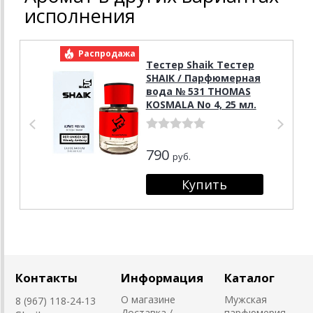
исполнения
Распродажа
Р
Тестер Shaik Тестер
SHAIK / Парфюмерная
вода № 531 THOMAS
KOSMALA No 4, 25 мл.
790
руб.
Контакты
Информация
Каталог
О магазине
Мужская
8 (967) 118-24-13
Доставка /
парфюмерия