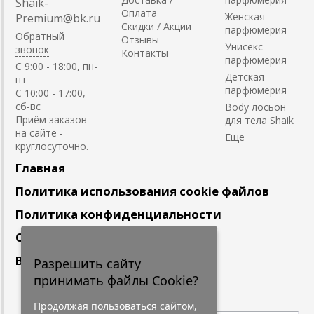
Shaik-
Оплата
Женская
Premium@bk.ru
Скидки / Акции
парфюмерия
Обратный
Отзывы
Унисекс
звонок
Контакты
парфюмерия
C 9:00 - 18:00, пн-
Детская
пт
парфюмерия
С 10:00 - 17:00,
сб-вс
Body лосьон
Приём заказов
для тела Shaik
на сайте -
круглосуточно.
Главная
Политика использования cookie файлов
Политика конфиденциальности
Сотрудничество
Вакансии
Разрешить сайту
принимать файлы Cookie?
Подпишитесь
на наши новости
Продолжая пользоваться сайтом,