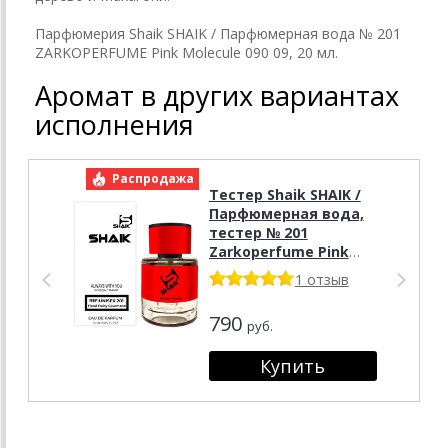
Парфюмерия Shaik SHAIK / Парфюмерная вода № 201
ZARKOPERFUME Pink Molecule 090 09, 20 мл.
Аромат в других вариантах
исполнения
Распродажа
Р
Тестер Shaik SHAIK /
Парфюмерная вода,
тестер № 201
Zarkoperfume Pink
Molecul 090.09, 25 мл.
1 отзыв
Tester
790
руб.