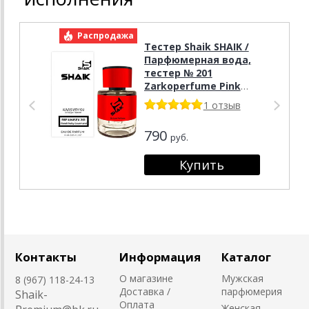
Распродажа
Р
Тестер Shaik SHAIK /
Парфюмерная вода,
тестер № 201
Zarkoperfume Pink
Molecul 090.09, 25 мл.
1 отзыв
Tester
790
руб.
Контакты
Информация
Каталог
О магазине
Мужская
8 (967) 118-24-13
Доставка /
парфюмерия
Shaik-
Оплата
Женская