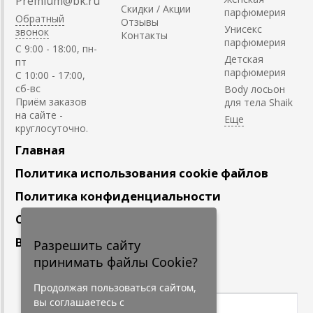
Premium@bk.ru
Скидки / Акции
парфюмерия
Обратный
Отзывы
Унисекс
звонок
Контакты
парфюмерия
C 9:00 - 18:00, пн-
Детская
пт
парфюмерия
С 10:00 - 17:00,
сб-вс
Body лосьон
Приём заказов
для тела Shaik
на сайте -
круглосуточно.
Главная
Политика использования cookie файлов
Политика конфиденциальности
Сотрудничество
Вакансии
Разрешить сайту
принимать файлы Cookie?
Подпишитесь
на наши новости
Продолжая пользоваться сайтом,
вы соглашаетесь с