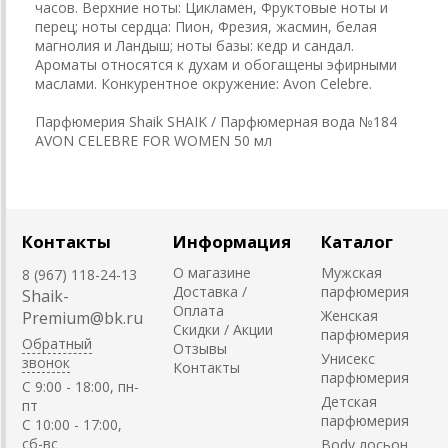
часов. Верхние ноты: Цикламен, Фруктовые ноты и
перец; ноты сердца: Пион, Фрезия, жасмин, белая
магнолия и Ландыш; ноты базы: кедр и сандал.
Ароматы относятся к духам и обогащены эфирными
маслами. Конкурентное окружение: Avon Celebre.
Парфюмерия Shaik SHAIK / Парфюмерная вода №184
AVON CELEBRE FOR WOMEN 50 мл
Контакты
Информация
Каталог
О магазине
Мужская
8 (967) 118-24-13
Доставка /
парфюмерия
Shaik-
Оплата
Женская
Premium@bk.ru
Скидки / Акции
парфюмерия
Обратный
Отзывы
Унисекс
звонок
Контакты
парфюмерия
C 9:00 - 18:00, пн-
Детская
пт
парфюмерия
С 10:00 - 17:00,
сб-вс
Body лосьон