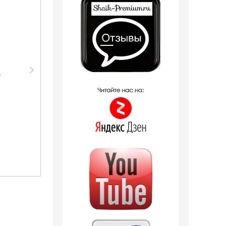
Парфюмерия Shaik
Тестер Shaik Тестер
e
SHAIK /
SHAIK /
Парфюмерная вода
Парфюмерная вода
№ 112 LACOSTE POUR
№ 274 Lacoste Pour
FEMME, 50 мл.
Femme Intense, 25
мл.
8 отзывов
1 246
руб.
790
руб.