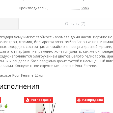
Производитель
Shaik
Отзывы (7)
годаря чему имеют стойкость аромата до 48 часов. Верхние но
гелиотроп, жасмин, болгарская роза, амбра.Базовые ноты: гима
рвых аккордов, состоящих из ямайского перца и красной фрезии
шав этот парфюм, непременно хочется узнать, как же он поведе
здух наполняется благоуханием цветов белого гелиотропа, ир
замши и сандала в базе парфюма дарит густой и насыщенный шле
аслами. Конкурентное окружение :Lacoste Pour Femme.
acoste Pour Femme 20мл
 исполнения
а
Распродажа
Распродажа