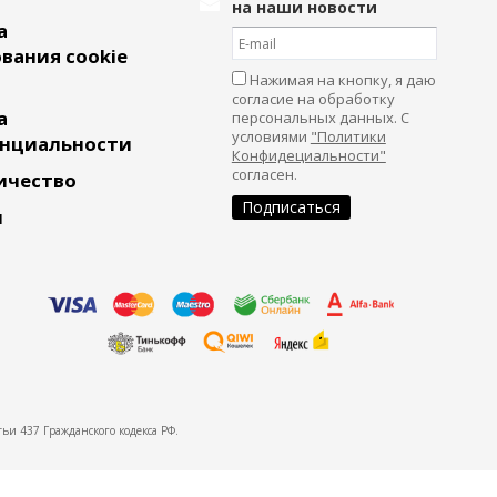
на наши новости
а
вания cookie
Нажимая на кнопку, я даю
согласие на обработку
а
персональных данных. С
условиями
"Политики
нциальности
Конфидециальности"
согласен.
ичество
и
ьи 437 Гражданского кодекса РФ.