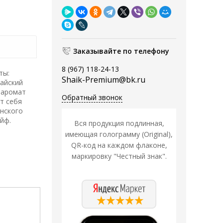
Заказывайте по телефону
8 (967) 118-24-13
ты:
Shaik-Premium@bk.ru
лайский
, аромат
Обратный звонок
т себя
анского
йф.
Вся продукция подлинная,
имеющая голограмму (Original),
QR-код на каждом флаконе,
маркировку "Честный знак".
Распродажа
Распродажа