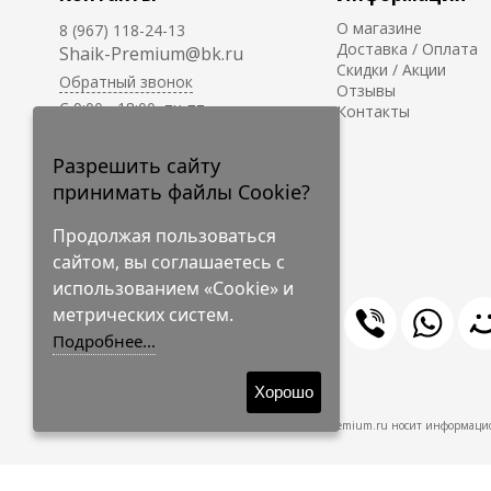
О магазине
8 (967) 118-24-13
Доставка / Оплата
Shaik-Premium@bk.ru
Скидки / Акции
Обратный звонок
Отзывы
C 9:00 - 18:00, пн-пт
Контакты
С 10:00 - 17:00, сб-вс
Приём заказов на сайте -
Разрешить сайту
круглосуточно.
принимать файлы Cookie?
Продолжая пользоваться
сайтом, вы соглашаетесь с
использованием «Cookie» и
метрических систем.
Подробнее...
© 2009-2026 Shaik-Premium
Хорошо
Shaik-Premium.ru носит информацио