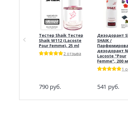
Тестер Shaik Тестер
Дезодорант S
Shaik W112 (Lacoste
SHAIK /
Pour Femme), 25 ml
Парфюмиров
дезодорант №
2 отзыва
Lacoste "Pour
Femme", 200 м
1 
790
руб.
541
руб.