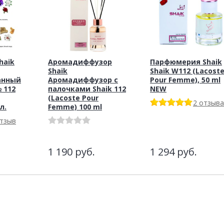
haik
Аромадиффузор
Парфюмерия Shaik
Shaik
Shaik W112 (Lacost
анный
Аромадиффузор с
Pour Femme), 50 ml
 112
палочками Shaik 112
NEW
(Lacoste Pour
2 отзыва
л.
Femme) 100 ml
отзыв
1 190
руб.
1 294
руб.