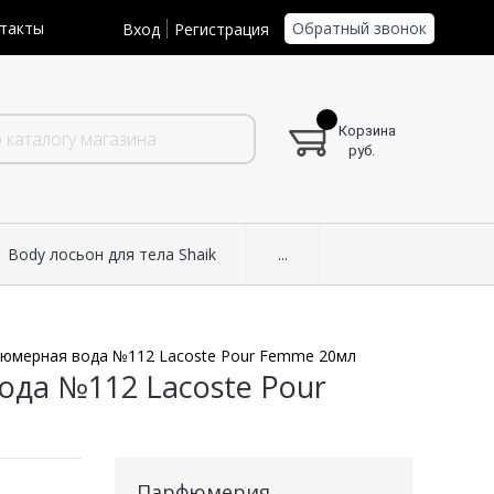
Обратный звонок
такты
Вход
Регистрация
Корзина
руб.
Body лосьон для тела Shaik
...
фюмерная вода №112 Lacoste Pour Femme 20мл
ода №112 Lacoste Pour
Парфюмерия