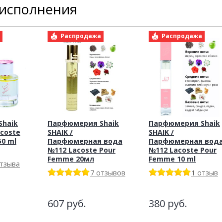
 исполнения
а
Распродажа
Распродажа
haik
Парфюмерия Shaik
Парфюмерия Shaik
acoste
SHAIK /
SHAIK /
50 ml
Парфюмерная вода
Парфюмерная вод
№112 Lacoste Pour
№112 Lacoste Pour
Femme 20мл
Femme 10 ml
отзыва
7 отзывов
1 отзыв
607
руб.
380
руб.