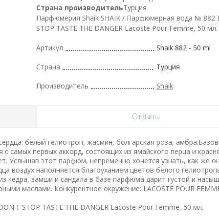
Страна производитель
Турция
Парфюмерия Shaik SHAIK / Парфюмерная вода № 882
STOP TASTE THE DANGER Lacoste Pour Femme, 50 мл.
Артикул
Shaik 882 - 50 ml
Страна
Турция
Производитель
Shaik
Отзывы
сердца: белый гелиотроп, жасмин, болгарская роза, амбра.Базов
я с самых первых аккорд, состоящих из ямайского перца и красн
т. Услышав этот парфюм, непременно хочется узнать, как же о
ца воздух наполняется благоуханием цветов белого гелиотроп
из кедра, замши и сандала в базе парфюма дарит густой и насы
ирными маслами. Конкурентное окружение: LACOSTE POUR FEMM
DON'T STOP TASTE THE DANGER Lacoste Pour Femme, 50 мл.