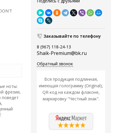
Поделись с друзьями
 DON'T
Заказывайте по телефону
8 (967) 118-24-13
Shaik-Premium@bk.ru
Обратный звонок
Вся продукция подлинная,
имеющая голограмму (Original),
ые ноты:
ой фрезии,
QR-код на каждом флаконе,
н поведет
маркировку "Честный знак".
а,
щенный
E