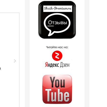
Распродажа
Распродажа
Аромадиффузор
Парфюмерия Shaik
Shaik
SHAIK /
а
Аромадиффузор с
Парфюмерная вода
палочками Shaik 112
№ 112 LACOSTE POUR
(Lacoste Pour
FEMME, 50 мл.
Femme) 100 ml
8 отзывов
1 190
руб.
1 246
руб.