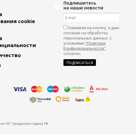
Подпишитесь
на наши новости
а
вания cookie
Нажимая на кнопку, я даю
согласие на обработку
а
персональных данных. С
условиями
"Политики
нциальности
Конфидециальности"
согласен.
ичество
и
ьи 437 Гражданского кодекса РФ.