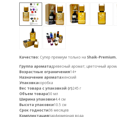
Качество:
Супер премиум только на
Shaik-Premium.
Группа аромата
древесный аромат; цветочный аром
Возрастные ограничения
14+
Назначение аромата
женский
Упаковка
коробка
Вес товара с упаковкой (г)
245 г
Объем товара
50 мл
Ширина упаковки
4.4 см
Высота упаковки
10.5 см
Срок годности
36 месяцев
Комплектация
парфюмерная вода