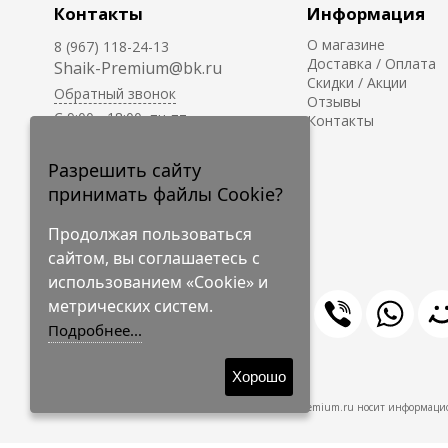
Контакты
Информация
О магазине
8 (967) 118-24-13
Доставка / Оплата
Shaik-Premium@bk.ru
Скидки / Акции
Обратный звонок
Отзывы
C 9:00 - 18:00, пн-пт
Контакты
С 10:00 - 17:00, сб-вс
Приём заказов на сайте -
Разрешить сайту
круглосуточно.
принимать файлы Cookie?
Продолжая пользоваться
сайтом, вы соглашаетесь с
использованием «Cookie» и
метрических систем.
Подробнее...
© 2009-2026 Shaik-Premium
Хорошо
Shaik-Premium.ru носит информацио