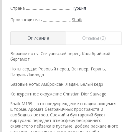
Страна
Турция
Производитель
Shaik
Описание
Отзывы (2)
Верхние ноты: Сычуаньский перец, Калабрийский
бергамот
Ноты сердца: Розовый перец, Ветивер, Герань,
Пачули, Лаванда
Базовые ноты: Амброксан, Ладан, Белый кедр
Конкурентное окружение Christian Dior Sauvage
Shaik M159 – это предупреждение о надвигающемся
шторме. Аромат безграничных пространств и
свободных ветров. Свежий и бунтарский букет
виртуозно передает атмосферу бескрайнего
скалистого пейзажа в пустыне, добела раскаленного
солнцем, и ослепительного лазурного неба.