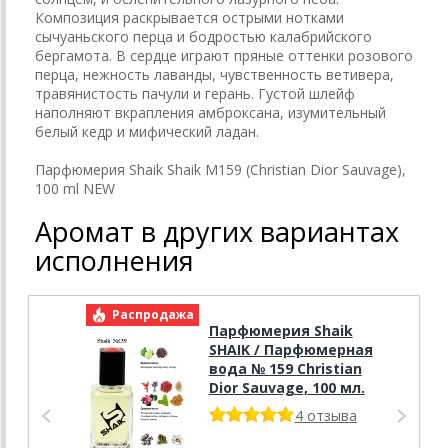
Композиция раскрывается острыми нотками
сычуаньского перца и бодростью калабрийского
бергамота. В сердце играют пряные оттенки розового
перца, нежность лаванды, чувственность ветивера,
травянистость пачули и герань. Густой шлейф
наполняют вкрапления амброксана, изумительный
белый кедр и мифический ладан.
Парфюмерия Shaik Shaik M159 (Christian Dior Sauvage),
100 ml NEW
Аромат в других вариантах
исполнения
Распродажа
Р
Парфюмерия Shaik
SHAIK / Парфюмерная
вода № 159 Christian
Dior Sauvage, 100 мл.
4 отзыва