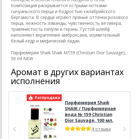
Композиция раскрывается острыми нотками
сычуаньского перца и бодростью калабрийского
бергамота. В сердце играют пряные оттенки розового
перца, нежность лаванды, чувственность ветивера,
травянистость пачули и герань. Густой шлейф
наполняют вкрапления амброксана, изумительный
белый кедр и мифический ладан.
Парфюмерия Shaik Shaik M159 (Christian Dior Sauvage),
50 ml NEW
Аромат в других вариантах
исполнения
Распродажа
Р
Парфюмерия Shaik
SHAIK / Парфюмерная
вода № 159 Christian
Dior Sauvage, 100 мл.
4 отзыва