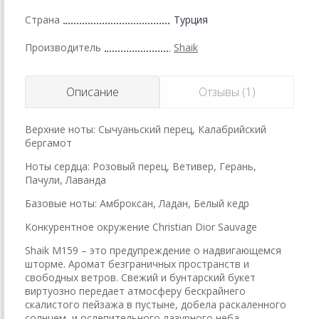
Страна
Турция
Производитель
Shaik
Описание
Отзывы (1)
Верхние ноты: Сычуаньский перец, Калабрийский
бергамот
Ноты сердца: Розовый перец, Ветивер, Герань,
Пачули, Лаванда
Базовые ноты: Амброксан, Ладан, Белый кедр
Конкурентное окружение Christian Dior Sauvage
Shaik M159 – это предупреждение о надвигающемся
шторме. Аромат безграничных пространств и
свободных ветров. Свежий и бунтарский букет
виртуозно передает атмосферу бескрайнего
скалистого пейзажа в пустыне, добела раскаленного
солнцем, и ослепительного лазурного неба.