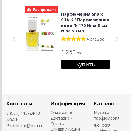
Распродажа
Р
Парфюмерия Shaik
SHAIK / Парфюмерная
вода № 170 Nina Ricci
Nina 50 мл
4 отзыва
1 250
руб.
Контакты
Информация
Каталог
О магазине
Мужская
8 (967) 118-24-13
Доставка /
парфюмерия
Shaik-
Оплата
Женская
Premium@bk.ru
Скидки / Акции
парфюмерия