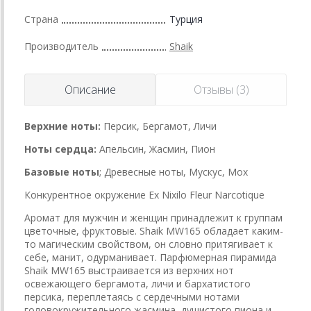
Страна
Турция
Производитель
Shaik
Описание
Отзывы (3)
Верхние ноты:
Персик, Бергамот, Личи
Ноты сердца:
Апельсин, Жасмин, Пион
Базовые ноты
; Древесные ноты, Мускус, Мох
Конкурентное окружение Ex Nixilo Fleur Narcotique
Аромат для мужчин и женщин принадлежит к группам
цветочные, фруктовые. Shaik MW165 обладает каким-
то магическим свойством, он словно притягивает к
себе, манит, одурманивает. Парфюмерная пирамида
Shaik MW165 выстраивается из верхних нот
освежающего бергамота, личи и бархатистого
персика, переплетаясь с сердечными нотами
головокружительного жасмина, душистого пиона и