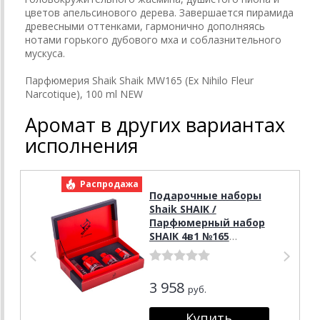
цветов апельсинового дерева. Завершается пирамида
древесными оттенками, гармонично дополняясь
нотами горького дубового мха и соблазнительного
мускуса.
Парфюмерия Shaik Shaik MW165 (Ex Nihilo Fleur
Narcotique), 100 ml NEW
Аромат в других вариантах
исполнения
Распродажа
Р
Подарочные наборы
Shaik SHAIK /
Парфюмерный набор
SHAIK 4в1 №165
Narcotic 10, 25, 50, 100
мл
3 958
руб.