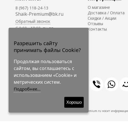
О магазине
8 (967) 118-24-13
Доставка / Оплата
Shaik-Premium@bk.ru
Скидки / Акции
Обратный звонок
Отзывы
C 9:00 - 18:00, пн-пт
Контакты
С 10:00 - 17:00, сб-вс
Приём заказов на сайте -
Разрешить сайту
круглосуточно.
принимать файлы Cookie?
Продолжая пользоваться
сайтом, вы соглашаетесь с
использованием «Cookie» и
метрических систем.
Подробнее...
© 2009-2026 Shaik-Premium
Хорошо
Shaik-Premium.ru носит информацио