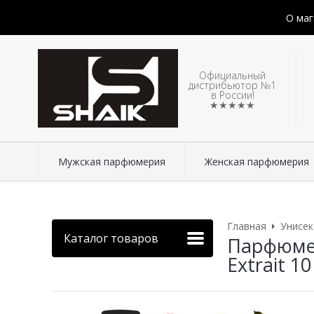
О маг
Официальный
дистрибьютор №1
в России!
★★★★★
Мужская парфюмерия
Женская парфюмерия
Главная
Унисе
Каталог товаров
Парфюмер
Extrait 1