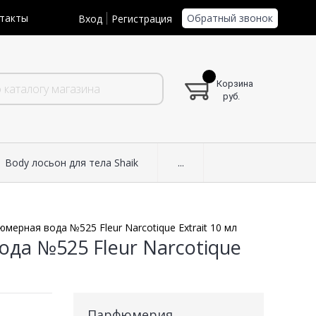
Обратный звонок
такты
Вход
Регистрация
Корзина
руб.
Body лосьон для тела Shaik
...
мерная вода №525 Fleur Narcotique Extrait 10 мл
да №525 Fleur Narcotique
Парфюмерия