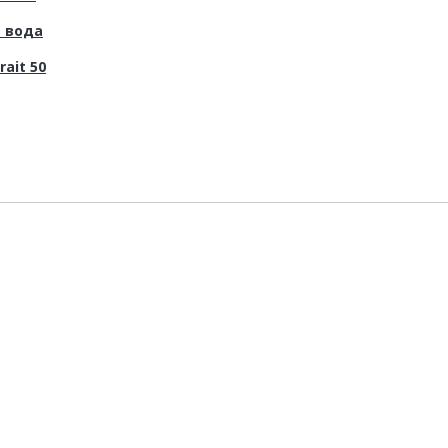
 вода
rait 50