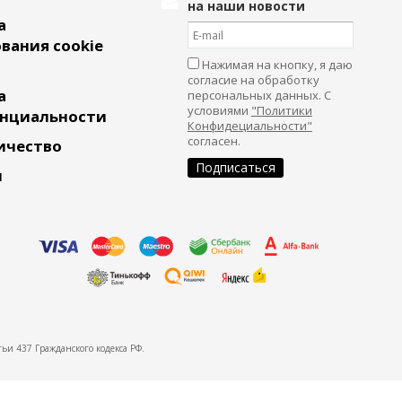
на наши новости
а
вания cookie
Нажимая на кнопку, я даю
согласие на обработку
а
персональных данных. С
условиями
"Политики
нциальности
Конфидециальности"
согласен.
ичество
и
ьи 437 Гражданского кодекса РФ.