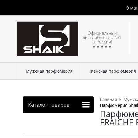
О маг
Официальный
дистрибьютор №1
в России!
★★★★★
Мужская парфюмерия
Женская парфюмерия
Главная
Мужск
Каталог товаров
Парфюмерия Shaik
Парфюмер
FRAICHE 