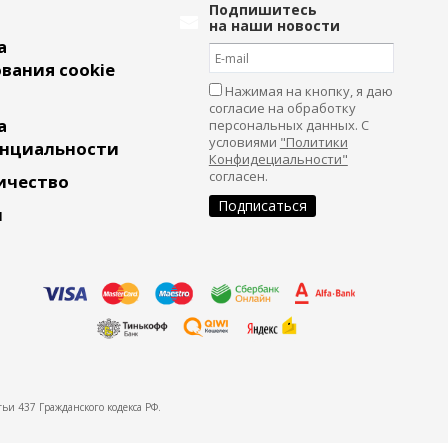
Подпишитесь
на наши новости
а
вания cookie
Нажимая на кнопку, я даю
согласие на обработку
а
персональных данных. С
условиями
"Политики
нциальности
Конфидециальности"
согласен.
ичество
и
ьи 437 Гражданского кодекса РФ.