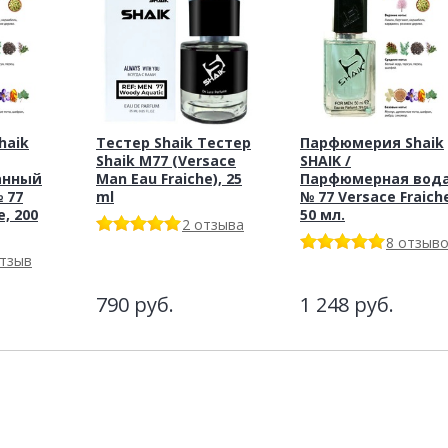
haik
Тестер Shaik Тестер
Парфюмерия Shaik
Shaik M77 (Versace
SHAIK /
анный
Man Eau Fraiche), 25
Парфюмерная вод
 77
ml
№ 77 Versace Fraich
e, 200
50 мл.
2 отзыва
8 отзыв
отзыв
790
руб.
1 248
руб.