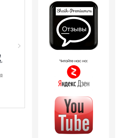
Парфюмерия Silvana
Парфюмерия Shaik
Silvana M810 Versace
SHAIK /
а
Eau Fraiche Man 50
Парфюмерная вода
e,
мл
№ 77 Versace Fraiche,
100 мл.
ов
1 090
руб.
1 796
руб.