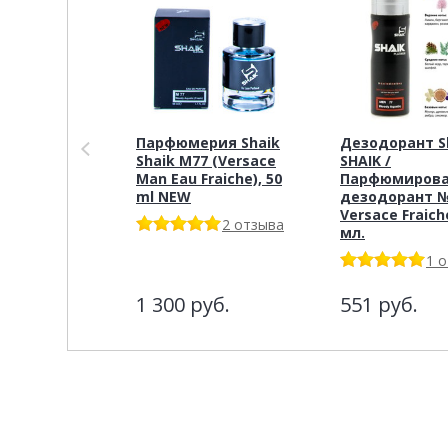
Парфюмерия Shaik
Дезодорант S
Shaik M77 (Versace
SHAIK /
Man Eau Fraiche), 50
Парфюмиров
ml NEW
дезодорант №
Versace Fraich
2 отзыва
мл.
1 
1 300
руб.
551
руб.