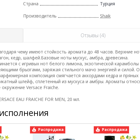
Страна
Турция
Производитель
Shaik
Отзывы (4)
годаря чему имеют стойкость аромата до 48 часов. Верхние н
гон, кедр, шалфей.Базовые ноты мускус, амбра, древесина.
нается с игривых нот белого лимона, экзотической карамболы
яющими брызгами, заряжая стильного мачо энергией и силой. 
парфюмерная композиция смягчается аккордами кедра и пряных 
катный шлейф, сплетенный из мускуса и амбры. Ароматы относ
окружение Versace Fraiche.
ERSACE EAU FRAICHE FOR MEN, 20 мл.
 исполнения
а
Распродажа
Распродажа