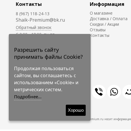
Контакты
Информация
О магазине
8 (967) 118-24-13
Доставка / Оплата
Shaik-Premium@bk.ru
Скидки / Акции
Обратный звонок
Отзывы
C 9:00 - 18:00, пн-пт
Контакты
С 10:00 - 17:00, сб-вс
Приём заказов на сайте -
Разрешить сайту
круглосуточно.
принимать файлы Cookie?
Продолжая пользоваться
сайтом, вы соглашаетесь с
использованием «Cookie» и
метрических систем.
Подробнее...
© 2009-2026 Shaik-Premium
Хорошо
Shaik-Premium.ru носит информацио