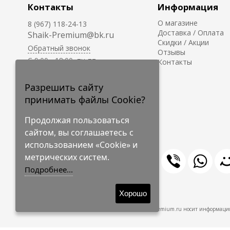
Контакты
Информация
О магазине
8 (967) 118-24-13
Доставка / Оплата
Shaik-Premium@bk.ru
Скидки / Акции
Обратный звонок
Отзывы
C 9:00 - 18:00, пн-пт
Контакты
С 10:00 - 17:00, сб-вс
Приём заказов на сайте -
Разрешить сайту
круглосуточно.
принимать файлы Cookie?
Продолжая пользоваться
сайтом, вы соглашаетесь с
использованием «Cookie» и
метрических систем.
Подробнее...
© 2009-2026 Shaik-Premium
Хорошо
Shaik-Premium.ru носит информацио