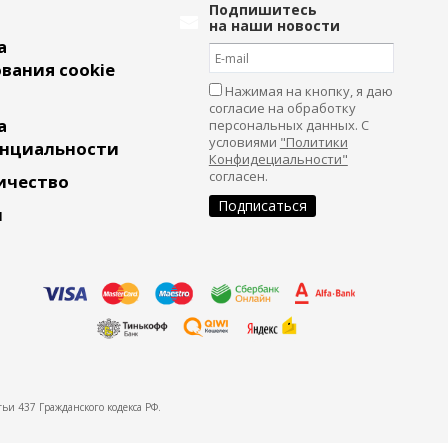
Подпишитесь
на наши новости
а
вания cookie
Нажимая на кнопку, я даю
согласие на обработку
а
персональных данных. С
условиями
"Политики
нциальности
Конфидециальности"
согласен.
ичество
и
ьи 437 Гражданского кодекса РФ.