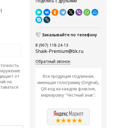
Поделись с друзьями
D)
Заказывайте по телефону
8 (967) 118-24-13
Shaik-Premium@bk.ru
Обратный звонок
аточность
окружение:
ащищает от
Вся продукция подлинная,
aik на
имеющая голограмму (Original),
ставаться
QR-код на каждом флаконе,
маркировку "Честный знак".