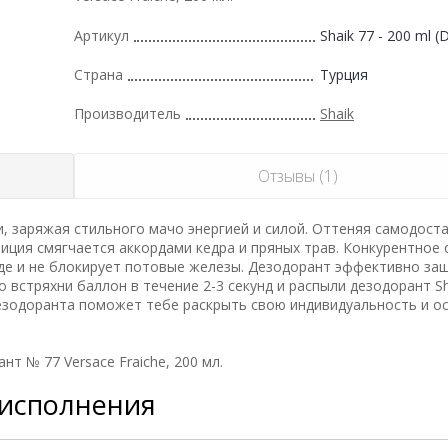
Артикул
Shaik 77 - 200 ml (
Страна
Турция
Производитель
Shaik
Отзывы (1)
 заряжая стильного мачо энергией и силой. Оттеняя самодост
ция смягчается аккордами кедра и пряных трав. Конкурентное 
ежде и не блокирует потовые железы. Дезодорант эффективно з
 встряхни баллон в течение 2-3 секунд и распыли дезодорант Sh
дезодоранта поможет тебе раскрыть свою индивидуальность и о
т № 77 Versace Fraiche, 200 мл.
 исполнения