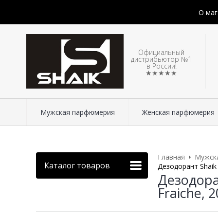
О маг
Официальный
дистрибьютор №1
в России!
★★★★★
Мужская парфюмерия
Женская парфюмерия
Главная
Мужск
Каталог товаров
Дезодорант Shaik
Дезодора
Fraiche, 