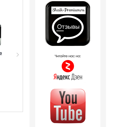
Распродажа
Распродажа
р
Парфюмерия Silvana
Парфюмерия Shaik
Silvana M810 Versace
Shaik M77 (Versace
Eau Fraiche Man 50
Man Eau Fraiche), 100
мл
ml NEW
2 отзыва
1 090
руб.
1 797
руб.