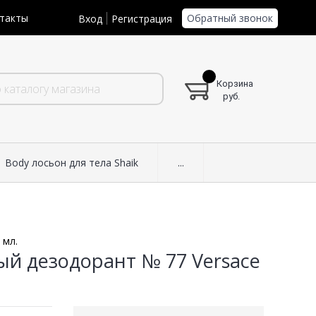
Обратный звонок
такты
Вход
Регистрация
Корзина
руб.
Body лосьон для тела Shaik
...
 мл.
ый дезодорант № 77 Versace