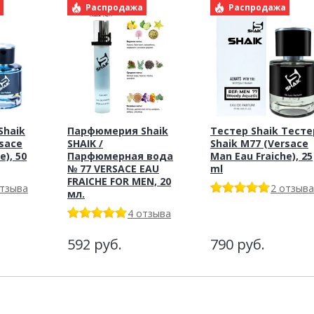
а
Распродажа
Распродажа
haik
Парфюмерия Shaik
Тестер Shaik Тесте
rsace
SHAIK /
Shaik M77 (Versace
e), 50
Парфюмерная вода
Man Eau Fraiche), 25
№ 77 VERSACE EAU
ml
FRAICHE FOR MEN, 20
отзыва
2 отзыва
мл.
4 отзыва
592
руб.
790
руб.