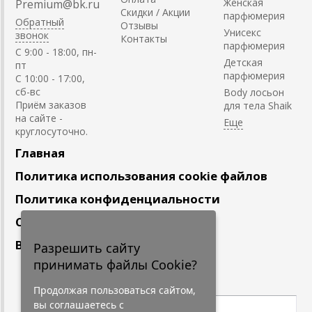
Женская
Premium@bk.ru
Скидки / Акции
парфюмерия
Обратный
Отзывы
Унисекс
звонок
Контакты
парфюмерия
C 9:00 - 18:00, пн-
Детская
пт
парфюмерия
С 10:00 - 17:00,
сб-вс
Body лосьон
Приём заказов
для тела Shaik
на сайте -
круглосуточно.
Главная
Политика использования cookie файлов
Политика конфиденциальности
Сотрудничество
Вакансии
Разрешить сайту
принимать файлы Cookie?
Подпишитесь
на наши новости
Продолжая пользоваться сайтом,
вы соглашаетесь с