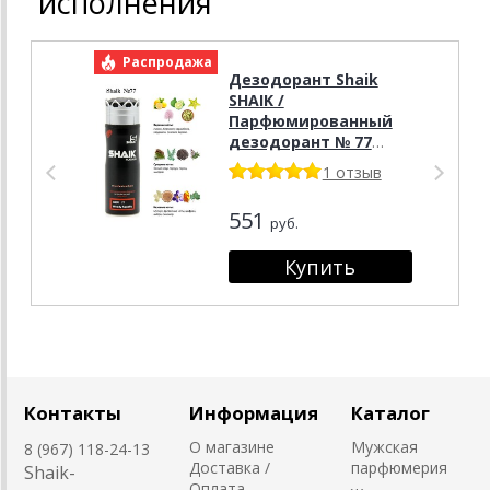
исполнения
Распродажа
Р
Дезодорант Shaik
SHAIK /
Парфюмированный
дезодорант № 77
Versace Fraiche, 200
1 отзыв
мл.
551
руб.
Контакты
Информация
Каталог
О магазине
Мужская
8 (967) 118-24-13
Доставка /
парфюмерия
Shaik-
Оплата