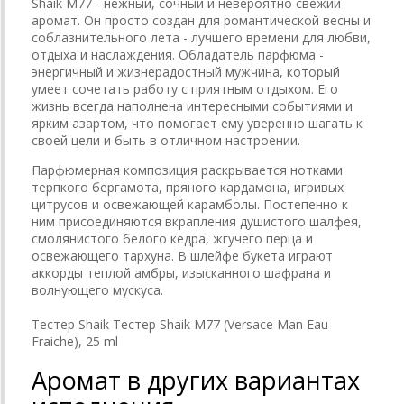
Shaik M77 - нежный, сочный и невероятно свежий
аромат. Он просто создан для романтической весны и
соблазнительного лета - лучшего времени для любви,
отдыха и наслаждения. Обладатель парфюма -
энергичный и жизнерадостный мужчина, который
умеет сочетать работу с приятным отдыхом. Его
жизнь всегда наполнена интересными событиями и
ярким азартом, что помогает ему уверенно шагать к
своей цели и быть в отличном настроении.
Парфюмерная композиция раскрывается нотками
терпкого бергамота, пряного кардамона, игривых
цитрусов и освежающей карамболы. Постепенно к
ним присоединяются вкрапления душистого шалфея,
смолянистого белого кедра, жгучего перца и
освежающего тархуна. В шлейфе букета играют
аккорды теплой амбры, изысканного шафрана и
волнующего мускуса.
Тестер Shaik Тестер Shaik M77 (Versace Man Eau
Fraiche), 25 ml
Аромат в других вариантах