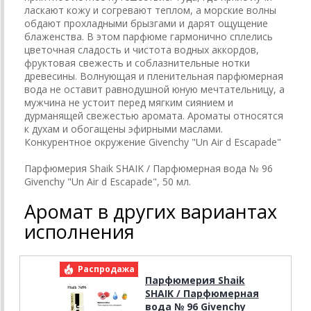
ласкают кожу и согревают теплом, а морские волны
обдают прохладными брызгами и дарят ощущение
блаженства. В этом парфюме гармонично сплелись
цветочная сладость и чистота водных аккордов,
фруктовая свежесть и соблазнительные нотки
древесины. Волнующая и пленительная парфюмерная
вода не оставит равнодушной юную мечтательницу, а
мужчина не устоит перед мягким сиянием и
дурманящей свежестью аромата. Ароматы относятся
к духам и обогащены эфирными маслами.
Конкурентное окружение Givenchy "Un Air d Escapade"
Парфюмерия Shaik SHAIK / Парфюмерная вода № 96
Givenchy "Un Air d Escapade", 50 мл.
Аромат в других вариантах
исполнения
Распродажа
Р
Парфюмерия Shaik
SHAIK / Парфюмерная
вода № 96 Givenchy