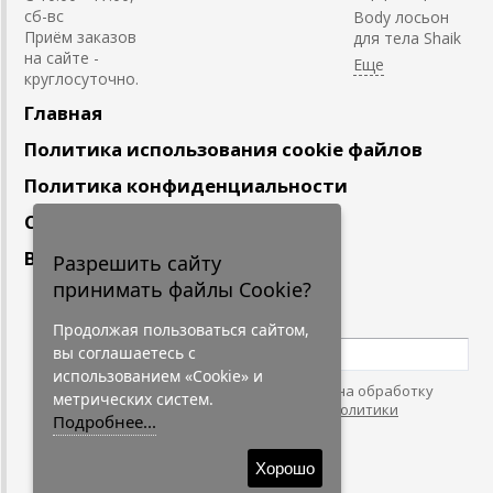
сб-вс
Body лосьон
Приём заказов
для тела Shaik
на сайте -
круглосуточно.
Главная
Политика использования cookie файлов
Политика конфиденциальности
Сотрудничество
Вакансии
Разрешить сайту
принимать файлы Cookie?
Подпишитесь
на наши новости
Продолжая пользоваться сайтом,
вы соглашаетесь с
использованием «Cookie» и
Нажимая на кнопку, я даю согласие на обработку
метрических систем.
персональных данных. С условиями
"Политики
Подробнее...
Конфидециальности"
согласен.
Хорошо