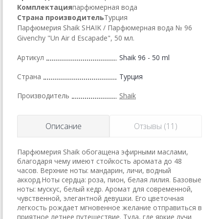
Комплектация
парфюмерная вода
Страна производитель
Турция
Парфюмерия Shaik SHAIK / Парфюмерная вода № 96
Givenchy "Un Air d Escapade", 50 мл.
Артикул
Shaik 96 - 50 ml
Страна
Турция
Производитель
Shaik
Описание
Отзывы (11)
Парфюмерия Shaik обогащена эфирными маслами,
благодаря чему имеют стойкость аромата до 48
часов. Верхние ноты: мандарин, личи, водный
аккорд.Ноты сердца: роза, пион, белая лилия. Базовые
ноты: мускус, белый кедр. Аромат для современной,
чувственной, элегантной девушки. Его цветочная
легкость рождает мгновенное желание отправиться в
приятное летнее путешествие. Туда, где яркие лучи