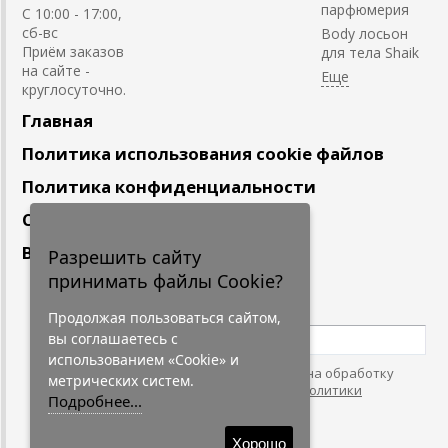
парфюмерия
С 10:00 - 17:00,
сб-вс
Body лосьон
Приём заказов
для тела Shaik
на сайте -
круглосуточно.
Главная
Политика использования cookie файлов
Политика конфиденциальности
Сотрудничество
Вакансии
Разрешить сайту
принимать файлы Cookie?
Подпишитесь
на наши новости
Продолжая пользоваться сайтом,
вы соглашаетесь с
использованием «Cookie» и
Нажимая на кнопку, я даю согласие на обработку
метрических систем.
персональных данных. С условиями
"Политики
Подробнее...
Конфидециальности"
согласен.
Хорошо