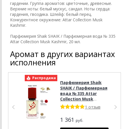
гардении. Группа ароматов: цветочные, древесные.
Верхние ноты: белый мускус, сандал. Ноты сердца:
гардения, гвоздика. Шлейф: белый перец.
Конкурентное окружение: Attar Collection Musk
Kashmir.
Парфюмерия Shaik SHAIK / Парфюмерная вода № 335
Attar Collection Musk Kashmir, 20 мл.
Аромат в других вариантах
исполнения
Распродажа
Р
Парфюмерия Shaik
SHAIK / Парфюмерная
вода № 335 Attar
Collection Musk
Kashmir 50 мл.
1 отзыв
1 361
руб.