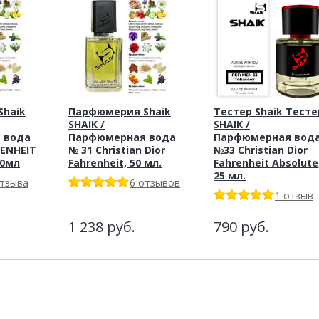
haik
Парфюмерия Shaik
Тестер Shaik Тесте
SHAIK /
SHAIK /
 вода
Парфюмерная вода
Парфюмерная вод
RENHEIT
№ 31 Christian Dior
№33 Christian Dior
20мл
Fahrenheit, 50 мл.
Fahrenheit Absolute
25 мл.
отзыва
6 отзывов
1 отзыв
1 238
руб.
790
руб.