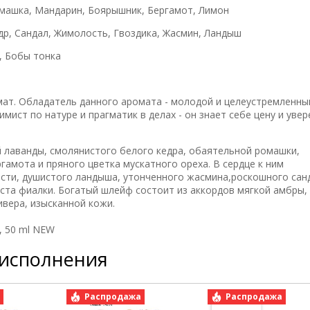
омашка, Мандарин, Боярышник, Бергамот, Лимон
др, Сандал, Жимолость, Гвоздика, Жасмин, Ландыш
, Бобы тонка
омат. Обладатель данного аромата - молодой и целеустремленны
ист по натуре и прагматик в делах - он знает себе цену и увер
 лаванды, смолянистого белого кедра, обаятельной ромашки,
мота и пряного цветка мускатного ореха. В сердце к ним
ти, душистого ландыша, утонченного жасмина,роскошного сан
иста фиалки. Богатый шлейф состоит из аккордов мягкой амбры
ивера, изысканной кожи.
), 50 ml NEW
 исполнения
а
Распродажа
Распродажа