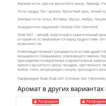
Верхние ноты: Цветок мускатного ореха, Лаванда, Р
Ноты сердца: Лист фиалки, Мускатный орех, Белый ке
Базовые ноты: Кожа, Ветивер, Мускус, Амбра, Пачули
Конкурентное окружение Christian Dior Fahrenheit
Shaik M31 - свежий, энергичный и зажигательный ар
который не останавливается перед трудностями. Оптим
возможностях.
Композиция начинает раскрываться нотами душистой
насыщенного боярышника, освежающего лимона, берга
присоединяются вкрапления очаровательной жимолос
пряного мускатного ореха, гвоздики, чувственного л
бобов тонка, интригующего пачули, прохладного вет
Парфюмерия Shaik Shaik M31 (Christian Dior Fahrenheit
Аромат в других вариантах
Распродажа
Распродаж