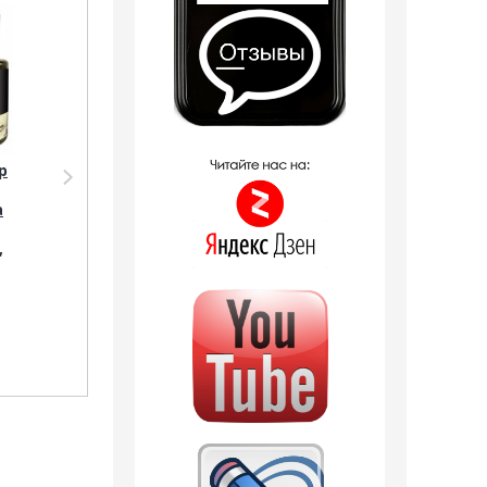
р
Парфюмерия Shaik
Парфюмерия Silvana
SHAIK /
Silvana M837 Dior
а
Парфюмерная вода
Fahrenheit 50 мл
№33 Christian Dior
,
Fahrenheit Absolute,
50 мл.
3 отзыва
1 249
руб.
1 090
руб.