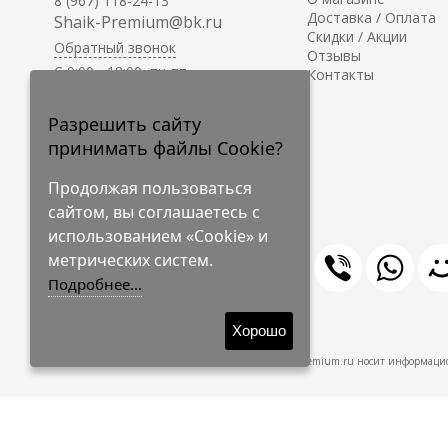
8 (967) 118-24-13
Доставка / Оплата
Shaik-Premium@bk.ru
Скидки / Акции
Обратный звонок
Отзывы
C 9:00 - 18:00, пн-пт
Контакты
С 10:00 - 17:00, сб-вс
Приём заказов на сайте -
Разрешить сайту
круглосуточно.
принимать файлы Cookie?
Продолжая пользоваться
сайтом, вы соглашаетесь с
использованием «Cookie» и
метрических систем.
Подробнее...
© 2009-2026 Shaik-Premium
Хорошо
Shaik-Premium.ru носит информацио
Создано
на платформе