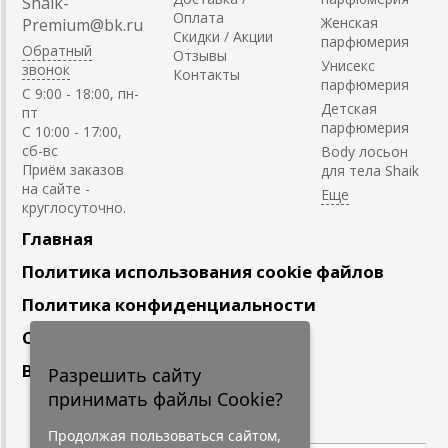
Shaik-
Оплата
Женская
Premium@bk.ru
Скидки / Акции
парфюмерия
Обратный
Отзывы
Унисекс
звонок
Контакты
парфюмерия
C 9:00 - 18:00, пн-
Детская
пт
парфюмерия
С 10:00 - 17:00,
сб-вс
Body лосьон
Приём заказов
для тела Shaik
на сайте -
круглосуточно.
Главная
Политика использования cookie файлов
Политика конфиденциальности
Сотрудничество
Вакансии
Разрешить сайту
принимать файлы Cookie?
Подпишитесь
на наши новости
Продолжая пользоваться сайтом,