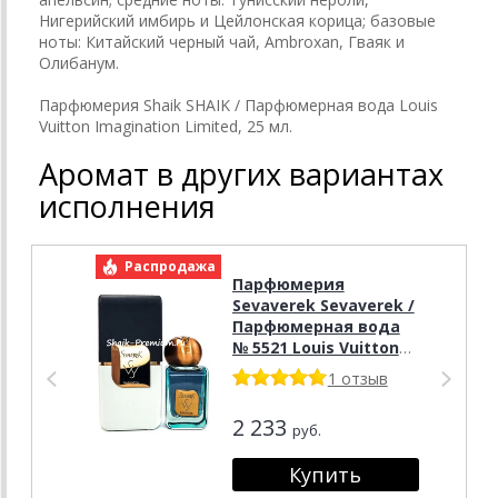
Нигерийский имбирь и Цейлонская корица; базовые
ноты: Китайский черный чай, Ambroxan, Гваяк и
Олибанум.
Парфюмерия Shaik SHAIK / Парфюмерная вода Louis
Vuitton Imagination Limited, 25 мл.
Аромат в других вариантах
исполнения
Распродажа
Р
Парфюмерия
Sevaverek Sevaverek /
Парфюмерная вода
№ 5521 Louis Vuitton
Imagination 50 мл
1 отзыв
2 233
руб.