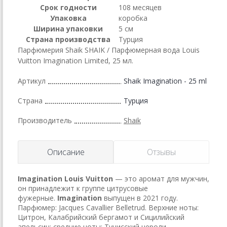
Срок годности
108 месяцев
Упаковка
коробка
Ширина упаковки
5 см
Страна производства
Турция
Парфюмерия Shaik SHAIK / Парфюмерная вода Louis
Vuitton Imagination Limited, 25 мл.
Артикул
Shaik Imagination - 25 ml
Страна
Турция
Производитель
Shaik
Описание
Отзывы
Imagination
Louis Vuitton
— это аромат для мужчин,
он принадлежит к группе цитрусовые
фужерные.
Imagination
выпущен в 2021 году.
Парфюмер: Jacques Cavallier Belletrud. Верхние ноты:
Цитрон, Калабрийский бергамот и Сицилийский
апельсин; средние ноты: Тунисский нероли,